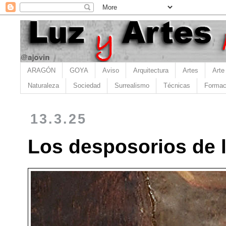
ARAGÓN
GOYA
Aviso
Arquitectura
Artes
Arte
Naturaleza
Sociedad
Surrealismo
Técnicas
Formac
13.3.25
Los desposorios de l