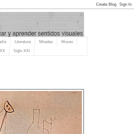
afía
Literatura
Miradas
Museo
 XX
Siglo XXI