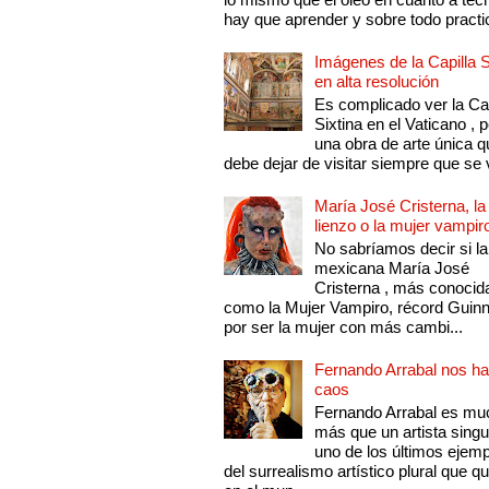
hay que aprender y sobre todo practic
Imágenes de la Capilla S
en alta resolución
Es complicado ver la Cap
Sixtina en el Vaticano , 
una obra de arte única q
debe dejar de visitar siempre que se v
María José Cristerna, la
lienzo o la mujer vampir
No sabríamos decir si la
mexicana María José
Cristerna , más conocid
como la Mujer Vampiro, récord Guin
por ser la mujer con más cambi...
Fernando Arrabal nos ha
caos
Fernando Arrabal es mu
más que un artista singu
uno de los últimos ejem
del surrealismo artístico plural que 