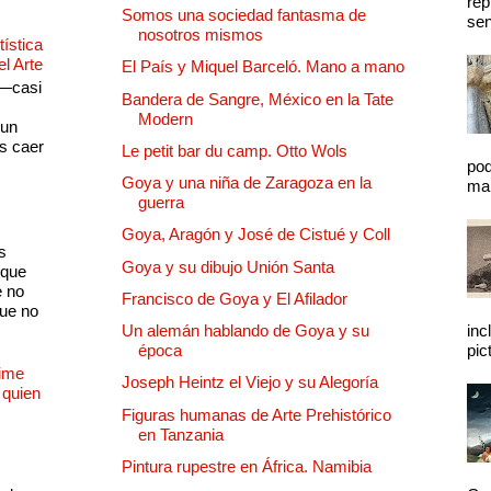
rep
Somos una sociedad fantasma de
sen
nosotros mismos
ística
el Arte
El País y Miquel Barceló. Mano a mano
 —casi
Bandera de Sangre, México en la Tate
s
Modern
 un
as caer
Le petit bar du camp. Otto Wols
pod
Goya y una niña de Zaragoza en la
mal
guerra
Goya, Aragón y José de Cistué y Coll
s
Goya y su dibujo Unión Santa
 que
e no
Francisco de Goya y El Afilador
que no
Un alemán hablando de Goya y su
inc
época
pic
Dime
Joseph Heintz el Viejo y su Alegoría
 quien
Figuras humanas de Arte Prehistórico
en Tanzania
Pintura rupestre en África. Namibia