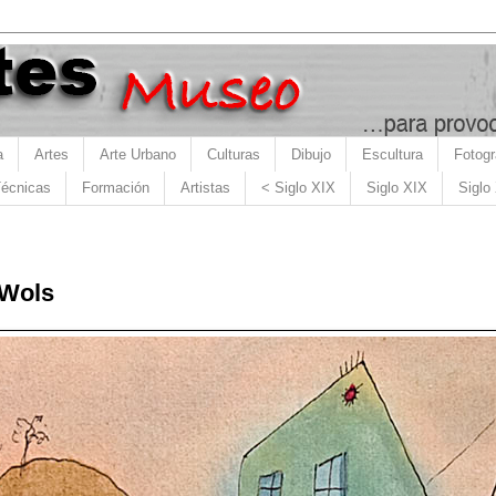
a
Artes
Arte Urbano
Culturas
Dibujo
Escultura
Fotogr
écnicas
Formación
Artistas
< Siglo XIX
Siglo XIX
Siglo
 Wols