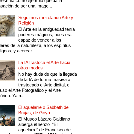
resenta como ejemplo que da la
sación de ser una image...
Seguimos mezclando Arte y
Religión
El Arte en la antigüedad tenía
poderes mágicos, pues era
capaz de vencer a los
eres de la naturaleza, a los espíritus
ignos, y acercar...
La IA trastoca el Arte hacia
otros modos
No hay duda de que la llegada
de la IA de forma masiva a
trastocado el Arte digital, e
luso el Arte Fotográfico y el Arte
tórico. Ya n...
El aquelarre o Sabbath de
Brujas, de Goya
El Museo Lázaro Galdiano
alberga el lienzo "El
aquelarre" de Francisco de