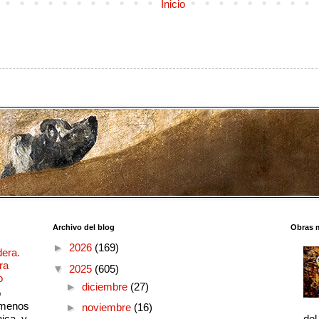
Inicio
Archivo del blog
Obras 
►
2026
(169)
dera.
ra
▼
2025
(605)
o
►
diciembre
(27)
o
 menos
►
noviembre
(16)
ica, y
del