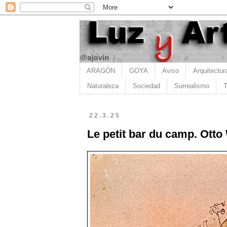
ARAGÓN
GOYA
Aviso
Arquitectur
Naturaleza
Sociedad
Surrealismo
T
22.3.25
Le petit bar du camp. Otto