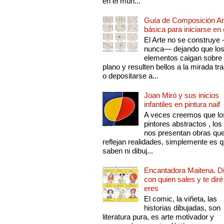
en el mun...
Guía de Composición Art
básica para iniciarse en 
El Arte no se construye
nunca— dejando que lo
elementos caigan sobre
plano y resulten bellos a la mirada tr
o depositarse a...
Joan Miró y sus inicios
infantiles en pintura naif
A veces creemos que lo
pintores abstractos , los
nos presentan obras qu
reflejan realidades, simplemente es 
saben ni dibuj...
Encantadora Maitena. 
con quien sales y te diré
eres
El comic, la viñeta, las
historias dibujadas, son
literatura pura, es arte motivador y