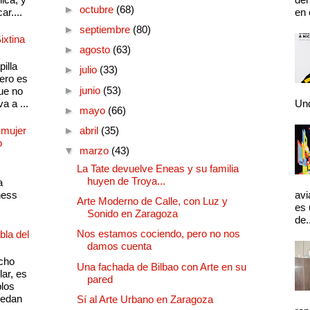
►
octubre
(68)
ar....
en 
►
septiembre
(80)
ixtina
►
agosto
(63)
illa
►
julio
(33)
pero es
►
junio
(53)
ue no
a a ...
Und
►
mayo
(66)
 mujer
►
abril
(35)
o
▼
marzo
(43)
La Tate devuelve Eneas y su familia
huyen de Troya...
a
ness
avi
Arte Moderno de Calle, con Luz y
es 
Sonido en Zaragoza
de.
Nos estamos cociendo, pero no nos
bla del
damos cuenta
cho
Una fachada de Bilbao con Arte en su
lar, es
pared
plos
quedan
Sí al Arte Urbano en Zaragoza