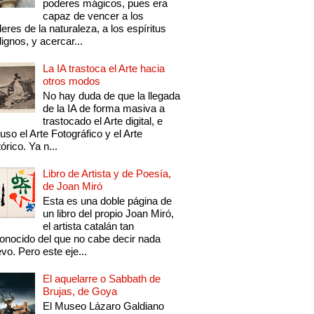
poderes mágicos, pues era
capaz de vencer a los
eres de la naturaleza, a los espíritus
ignos, y acercar...
La IA trastoca el Arte hacia
otros modos
No hay duda de que la llegada
de la IA de forma masiva a
trastocado el Arte digital, e
luso el Arte Fotográfico y el Arte
tórico. Ya n...
Libro de Artista y de Poesía,
de Joan Miró
Esta es una doble página de
un libro del propio Joan Miró,
el artista catalán tan
onocido del que no cabe decir nada
vo. Pero este eje...
El aquelarre o Sabbath de
Brujas, de Goya
El Museo Lázaro Galdiano