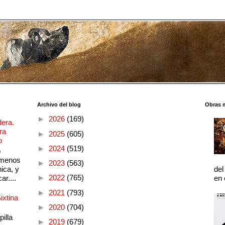
Archivo del blog
Obras 
►
2026
(169)
dera.
ra
►
2025
(605)
o
►
2024
(519)
o
 menos
►
2023
(563)
ica, y
del
►
2022
(765)
ar....
en 
►
2021
(793)
ixtina
►
2020
(704)
illa
►
2019
(679)