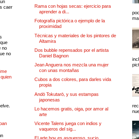
 un
Rama con hojas secas: ejercicio para
as caer
aprender a di...
pod
mal
Fotografía pictórica o ejemplo de la
proximidad
Técnicas y materiales de los pintores de
s
Altamira
 que
e no
Dos bubble repensados por el artista
que no
Daniel Bagnon
inc
Jean Anguera nos mezcla una mujer
pic
con unas montañas
Dime
 quien
Cubos a dos colores, para darles vida
propia
Andō Tokutarō, y sus estampas
japonesas
uelve.
rec
Lo hacemos gratis, oiga, por amor al
nue
arte
Joan
Vicente Talens juega con indios y
vaqueros del sig...
un
El arte hoy es asqueroso, sucio,