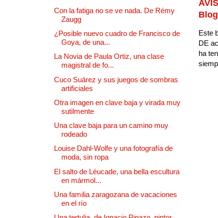
AVIS
Con la fatiga no se ve nada. De Rémy
Blog
Zaugg
Este b
¿Posible nuevo cuadro de Francisco de
Goya, de una...
DE ac
ha ten
La Novia de Paula Ortiz, una clase
siempr
magistral de fo...
Cuco Suárez y sus juegos de sombras
artificiales
Otra imagen en clave baja y virada muy
sutilmente
Una clave baja para un camino muy
rodeado
Louise Dahl-Wolfe y una fotografía de
moda, sin ropa
El salto de Léucade, una bella escultura
en mármol...
Una familia zaragozana de vacaciones
en el río
Una tertulia, de Ignacio Pinazo, pintor