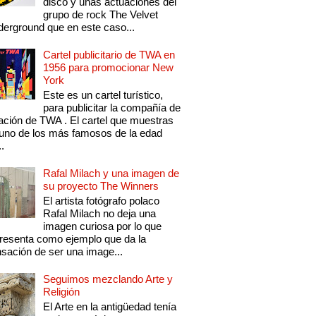
disco y unas actuaciones del
grupo de rock The Velvet
erground que en este caso...
Cartel publicitario de TWA en
1956 para promocionar New
York
Este es un cartel turístico,
para publicitar la compañía de
ación de TWA . El cartel que muestras
uno de los más famosos de la edad
..
Rafal Milach y una imagen de
su proyecto The Winners
El artista fotógrafo polaco
Rafal Milach no deja una
imagen curiosa por lo que
resenta como ejemplo que da la
sación de ser una image...
Seguimos mezclando Arte y
Religión
El Arte en la antigüedad tenía