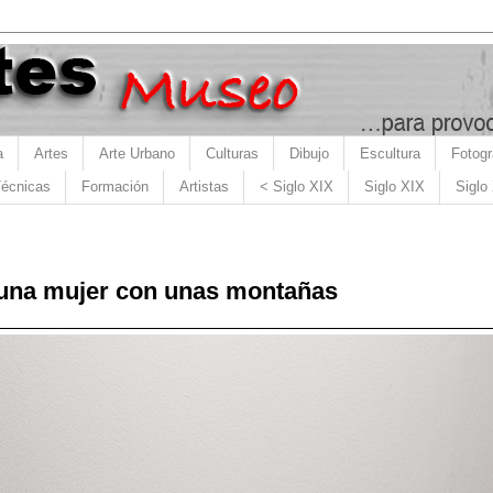
a
Artes
Arte Urbano
Culturas
Dibujo
Escultura
Fotogr
écnicas
Formación
Artistas
< Siglo XIX
Siglo XIX
Siglo
una mujer con unas montañas