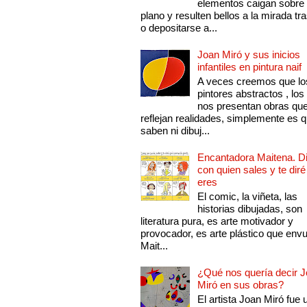
elementos caigan sobre
plano y resulten bellos a la mirada tr
o depositarse a...
Joan Miró y sus inicios
infantiles en pintura naif
A veces creemos que lo
pintores abstractos , los
nos presentan obras qu
reflejan realidades, simplemente es 
saben ni dibuj...
Encantadora Maitena. 
con quien sales y te diré
eres
El comic, la viñeta, las
historias dibujadas, son
literatura pura, es arte motivador y
provocador, es arte plástico que env
Mait...
¿Qué nos quería decir 
Miró en sus obras?
El artista Joan Miró fue 