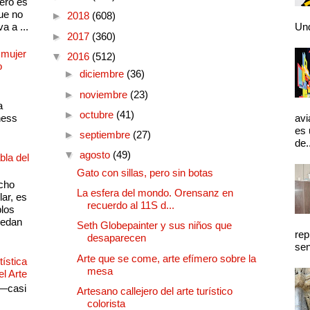
pero es
ue no
►
2018
(608)
a a ...
Und
►
2017
(360)
 mujer
▼
2016
(512)
o
►
diciembre
(36)
►
noviembre
(23)
a
►
octubre
(41)
ness
avi
es 
►
septiembre
(27)
de.
▼
agosto
(49)
bla del
Gato con sillas, pero sin botas
cho
La esfera del mondo. Orensanz en
lar, es
recuerdo al 11S d...
plos
quedan
Seth Globepainter y sus niños que
rep
desaparecen
sen
Arte que se come, arte efímero sobre la
ística
mesa
el Arte
 —casi
Artesano callejero del arte turístico
s
colorista