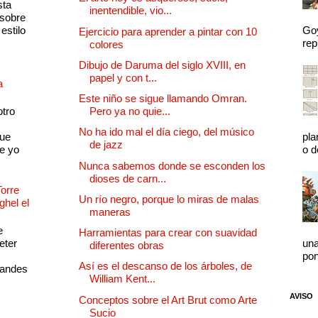
sta
inentendible, vio...
 sobre
estilo
Goy
Ejercicio para aprender a pintar con 10
rep
colores
Dibujo de Daruma del siglo XVIII, en
papel y con t...
a
Este niño se sigue llamando Omran.
otro
Pero ya no quie...
No ha ido mal el día ciego, del músico
que
pla
de jazz
e yo
o d
Nunca sabemos donde se esconden los
dioses de carn...
Torre
Un río negro, porque lo miras de malas
ghel el
maneras
e
Harramientas para crear con suavidad
eter
una
diferentes obras
pon
Así es el descanso de los árboles, de
randes
William Kent...
AVISO
Conceptos sobre el Art Brut como Arte
Sucio