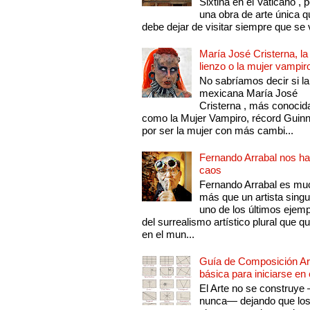
Sixtina en el Vaticano , 
una obra de arte única q
debe dejar de visitar siempre que se v
María José Cristerna, la
lienzo o la mujer vampir
No sabríamos decir si la
mexicana María José
Cristerna , más conocid
como la Mujer Vampiro, récord Guin
por ser la mujer con más cambi...
Fernando Arrabal nos ha
caos
Fernando Arrabal es mu
más que un artista singu
uno de los últimos ejem
del surrealismo artístico plural que 
en el mun...
Guía de Composición Art
básica para iniciarse en 
El Arte no se construye
nunca— dejando que lo