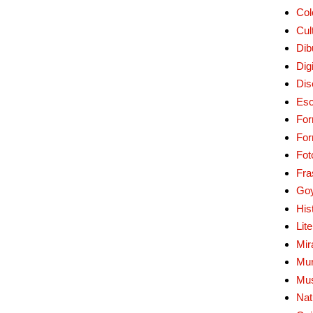
Col
Cul
Dib
Digi
Dis
Esc
For
Fo
Fot
Fra
Go
His
Lit
Mir
Mur
Mu
Nat