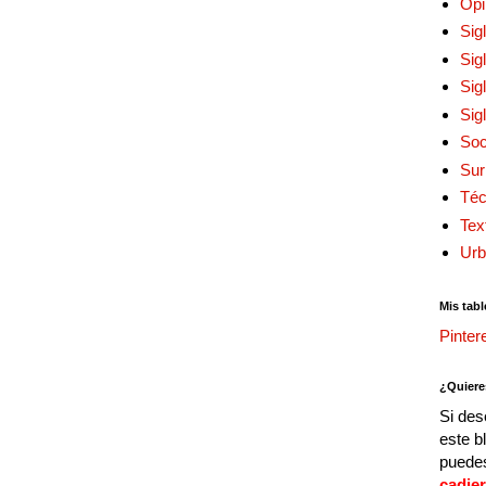
Opi
Sig
Sig
Sig
Sig
Soc
Sur
Téc
Tex
Urb
Mis tabl
Pinter
¿Quiere
Si des
este b
puedes
cadie