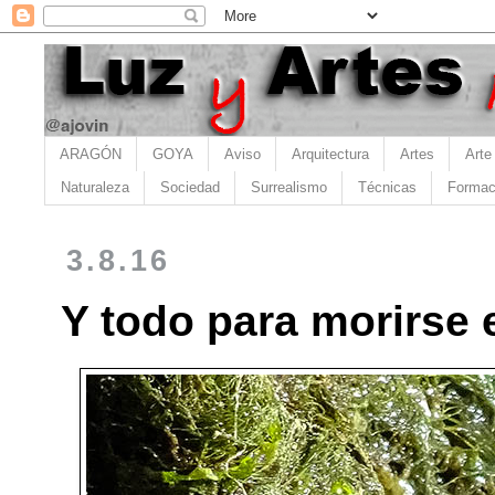
ARAGÓN
GOYA
Aviso
Arquitectura
Artes
Arte
Naturaleza
Sociedad
Surrealismo
Técnicas
Formac
3.8.16
Y todo para morirse 