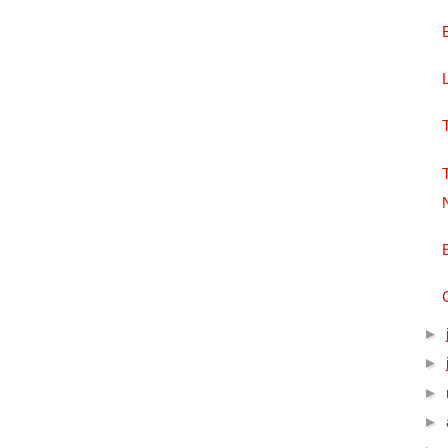
►
►
►
►