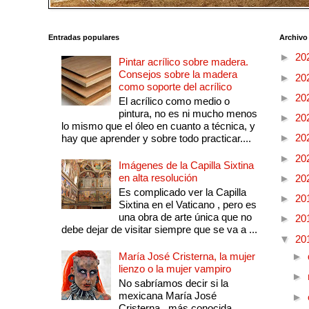
Entradas populares
Archivo
►
20
Pintar acrílico sobre madera.
Consejos sobre la madera
►
20
como soporte del acrílico
►
20
El acrílico como medio o
pintura, no es ni mucho menos
►
20
lo mismo que el óleo en cuanto a técnica, y
►
20
hay que aprender y sobre todo practicar....
►
20
Imágenes de la Capilla Sixtina
en alta resolución
►
20
Es complicado ver la Capilla
►
20
Sixtina en el Vaticano , pero es
una obra de arte única que no
►
20
debe dejar de visitar siempre que se va a ...
▼
20
María José Cristerna, la mujer
►
lienzo o la mujer vampiro
►
No sabríamos decir si la
mexicana María José
►
Cristerna , más conocida