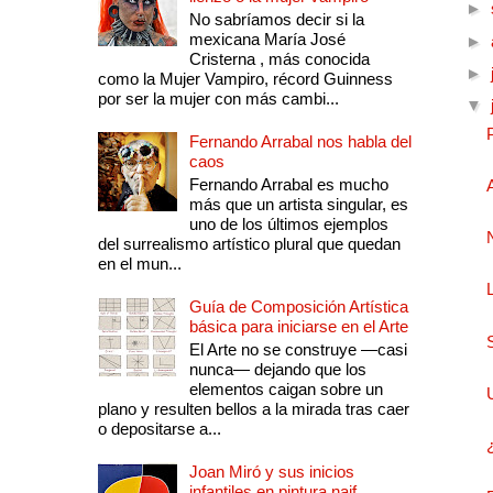
►
No sabríamos decir si la
mexicana María José
►
Cristerna , más conocida
►
como la Mujer Vampiro, récord Guinness
por ser la mujer con más cambi...
▼
Fernando Arrabal nos habla del
caos
Fernando Arrabal es mucho
más que un artista singular, es
uno de los últimos ejemplos
del surrealismo artístico plural que quedan
en el mun...
Guía de Composición Artística
básica para iniciarse en el Arte
El Arte no se construye —casi
nunca— dejando que los
elementos caigan sobre un
plano y resulten bellos a la mirada tras caer
o depositarse a...
Joan Miró y sus inicios
infantiles en pintura naif