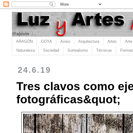
ARAGÓN
GOYA
Aviso
Arquitectura
Artes
Arte
Naturaleza
Sociedad
Surrealismo
Técnicas
Formac
24.6.19
Tres clavos como eje
fotográficas&quot;