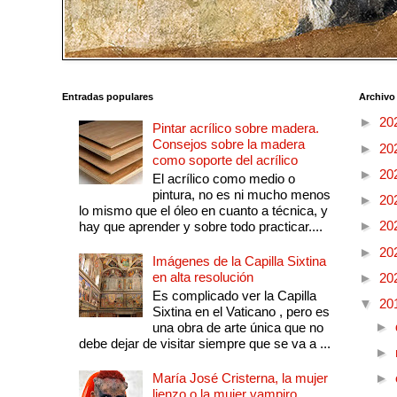
Entradas populares
Archivo
►
20
Pintar acrílico sobre madera.
Consejos sobre la madera
►
20
como soporte del acrílico
►
20
El acrílico como medio o
pintura, no es ni mucho menos
►
20
lo mismo que el óleo en cuanto a técnica, y
►
20
hay que aprender y sobre todo practicar....
►
20
Imágenes de la Capilla Sixtina
en alta resolución
►
20
Es complicado ver la Capilla
▼
20
Sixtina en el Vaticano , pero es
►
una obra de arte única que no
debe dejar de visitar siempre que se va a ...
►
María José Cristerna, la mujer
►
lienzo o la mujer vampiro