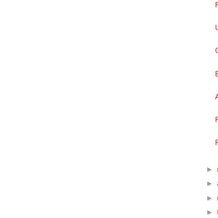
►
►
►
►