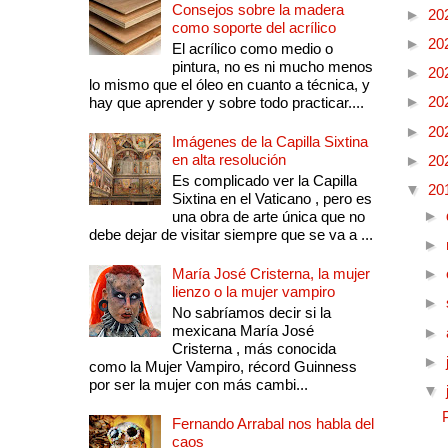
Consejos sobre la madera
►
20
como soporte del acrílico
►
20
El acrílico como medio o
pintura, no es ni mucho menos
►
20
lo mismo que el óleo en cuanto a técnica, y
►
20
hay que aprender y sobre todo practicar....
►
20
Imágenes de la Capilla Sixtina
en alta resolución
►
20
Es complicado ver la Capilla
▼
20
Sixtina en el Vaticano , pero es
►
una obra de arte única que no
debe dejar de visitar siempre que se va a ...
►
María José Cristerna, la mujer
►
lienzo o la mujer vampiro
►
No sabríamos decir si la
mexicana María José
►
Cristerna , más conocida
►
como la Mujer Vampiro, récord Guinness
por ser la mujer con más cambi...
▼
Fernando Arrabal nos habla del
caos