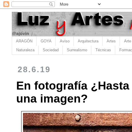
ARAGÓN
GOYA
Aviso
Arquitectura
Artes
Arte
Naturaleza
Sociedad
Surrealismo
Técnicas
Formac
28.6.19
En fotografía ¿Hasta
una imagen?