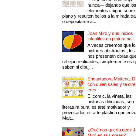
nunca— dejando que lo
elementos caigan sobre
plano y resulten bellos a la mirada tr
o depositarse a...
Joan Miró y sus inicios
infantiles en pintura naif
A veces creemos que lo
pintores abstractos , los
nos presentan obras qu
reflejan realidades, simplemente es 
saben ni dibuj...
Encantadora Maitena. 
con quien sales y te diré
eres
El comic, la viñeta, las
historias dibujadas, son
literatura pura, es arte motivador y
provocador, es arte plástico que env
Mait...
¿Qué nos quería decir 
Miró en sus obras?