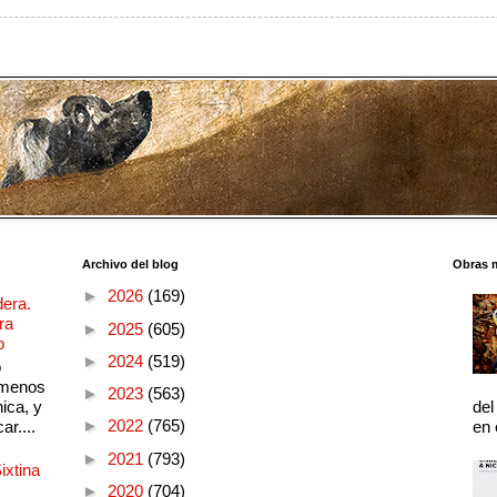
Archivo del blog
Obras 
►
2026
(169)
dera.
ra
►
2025
(605)
o
►
2024
(519)
o
 menos
►
2023
(563)
ica, y
del
►
2022
(765)
ar....
en 
►
2021
(793)
ixtina
►
2020
(704)