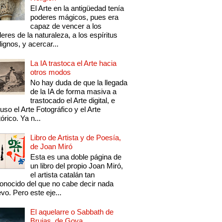
El Arte en la antigüedad tenía
poderes mágicos, pues era
capaz de vencer a los
eres de la naturaleza, a los espíritus
ignos, y acercar...
La IA trastoca el Arte hacia
otros modos
No hay duda de que la llegada
de la IA de forma masiva a
trastocado el Arte digital, e
luso el Arte Fotográfico y el Arte
tórico. Ya n...
Libro de Artista y de Poesía,
de Joan Miró
Esta es una doble página de
un libro del propio Joan Miró,
el artista catalán tan
onocido del que no cabe decir nada
vo. Pero este eje...
El aquelarre o Sabbath de
Brujas, de Goya