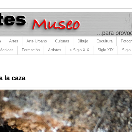
a
Artes
Arte Urbano
Culturas
Dibujo
Escultura
Fotogr
écnicas
Formación
Artistas
< Siglo XIX
Siglo XIX
Siglo
a la caza