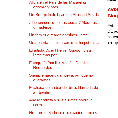
Alicia en el País de las Maravillas,
enorme y pres...
AVIS
Un Rompido de la artista Soledad Sevilla
Blog
¿Tienen sentido estas dudas? Maderas
Este b
y maderos
DE ac
Un faro que marca caminos. Ibiza
ha ten
siempr
Una puerta en Ibiza con mucha potencia
El artista Vicent Ferrer Guasch y su
Ibiza más per...
Fotografía familiar. Acción. Detalles.
Recuerdos
Siempre nace vida nueva, aunque no
queramos
Fachada de un bar de Ibiza. Llamada de
ambiente
Ana Mendieta y sus siluetas sobre la
tierra
Hombre orejudo en el románico francés