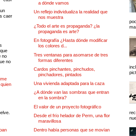
a dónde vamos
s
 un
Un reflejo individualiza la realidad que
as caer
nos muestra
pod
¿Todo el arte es propaganda? ¿la
mal
propaganda es arte?
En fotografía ¿Hasta dónde modificar
s
los colores d...
 que
Tres ventanas para asomarse de tres
e no
formas diferentes
que no
inc
Cardos pinchantes, pinchudos,
pic
pinchadores, pintados
Dime
Una vivienda adaptada para la caza
 quien
¿A dónde van las sombras que entran
en la sombra?
El valor de un proyecto fotográfico
uelve.
rec
Desde el frío helador de Perm, una flor
nue
maravillosa
Joan
Dentro había personas que se movían