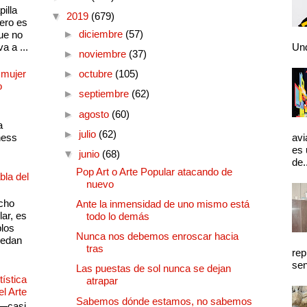
illa
▼
2019
(679)
pero es
►
diciembre
(57)
ue no
a a ...
Und
►
noviembre
(37)
 mujer
►
octubre
(105)
o
►
septiembre
(62)
►
agosto
(60)
a
►
julio
(62)
ness
avi
es 
▼
junio
(68)
de.
Pop Art o Arte Popular atacando de
bla del
nuevo
cho
Ante la inmensidad de uno mismo está
lar, es
todo lo demás
plos
Nunca nos debemos enroscar hacia
quedan
tras
rep
sen
Las puestas de sol nunca se dejan
ística
atrapar
el Arte
Sabemos dónde estamos, no sabemos
 —casi