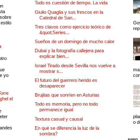
Todo es cuestión de tiempo. La vida
un
sta
Giulio Quaglia y sus frescos en la
 sobre
Catedral de San...
estilo
Goy
Tres clavos como ejercicio teórico de
rep
&quot;Series...
Sueños de un domingo de mucho calor
a
Dubai y la fotografía callejera para
explicar bien...
otro
Israel Tirado desde Sevilla nos vuelve a
que
mat
mostrar s...
e yo
con
El futuro del guerrero herido es
desaparecer
Torre
Brujitas que sonríen en Asturias
ghel el
Todo es memoria, pero no todo
permanece igual
e
eter
pla
Textura casual y causal
o d
randes
En qué se diferencia la luz de la
sombra?
AVISO