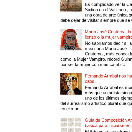
Es complicado ver la Cap
Sixtina en el Vaticano , 
una obra de arte única q
debe dejar de visitar siempre que se v
María José Cristerna, la
lienzo o la mujer vampir
No sabríamos decir si la
mexicana María José
Cristerna , más conocid
como la Mujer Vampiro, récord Guin
por ser la mujer con más cambi...
Fernando Arrabal nos ha
caos
Fernando Arrabal es mu
más que un artista singu
uno de los últimos ejem
del surrealismo artístico plural que 
en el mun...
Guía de Composición Art
básica para iniciarse en 
El Arte no se construye