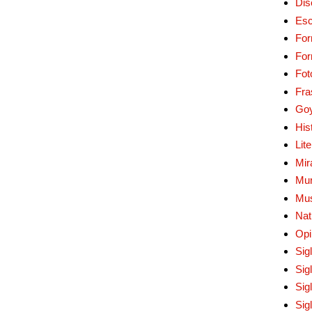
Dis
Esc
For
Fo
Fot
Fra
Go
His
Lit
Mir
Mur
Mu
Nat
Opi
Sig
Sig
Sig
Sig