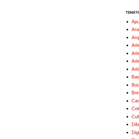
TEMÁTI
Apu
Ara
Arq
Art
Art
Art
Art
Bas
Bo
Bre
Car
Col
Cul
Dib
Digi