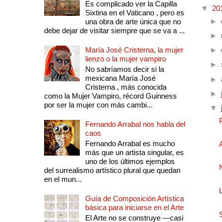
Es complicado ver la Capilla
▼
20
Sixtina en el Vaticano , pero es
►
una obra de arte única que no
debe dejar de visitar siempre que se va a ...
►
María José Cristerna, la mujer
►
lienzo o la mujer vampiro
►
No sabríamos decir si la
mexicana María José
►
Cristerna , más conocida
►
como la Mujer Vampiro, récord Guinness
por ser la mujer con más cambi...
▼
Fernando Arrabal nos habla del
caos
Fernando Arrabal es mucho
más que un artista singular, es
uno de los últimos ejemplos
del surrealismo artístico plural que quedan
en el mun...
Guía de Composición Artística
básica para iniciarse en el Arte
El Arte no se construye —casi