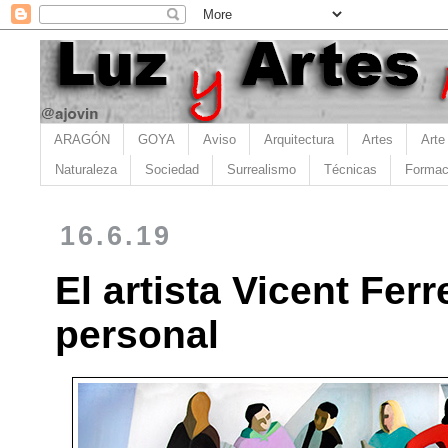
ARAGÓN
GOYA
Aviso
Arquitectura
Artes
Arte
Naturaleza
Sociedad
Surrealismo
Técnicas
Formac
16.6.19
El artista Vicent Fer
personal