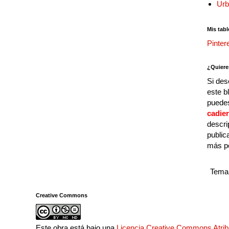
Urb
Mis tabl
Pinter
¿Quiere
Si des
este b
puedes
cadie
descri
public
más p
Tema 
Creative Commons
Este obra está bajo una
Licencia Creative Commons Atri