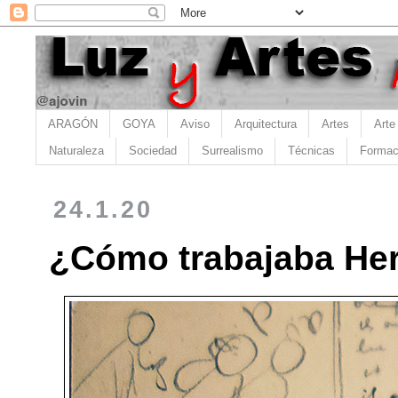
ARAGÓN
GOYA
Aviso
Arquitectura
Artes
Arte
Naturaleza
Sociedad
Surrealismo
Técnicas
Formac
24.1.20
¿Cómo trabajaba Herg