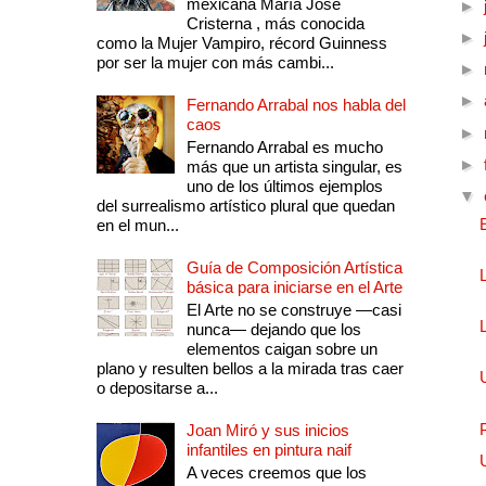
mexicana María José
►
Cristerna , más conocida
►
como la Mujer Vampiro, récord Guinness
por ser la mujer con más cambi...
►
►
Fernando Arrabal nos habla del
caos
►
Fernando Arrabal es mucho
►
más que un artista singular, es
uno de los últimos ejemplos
▼
del surrealismo artístico plural que quedan
en el mun...
Guía de Composición Artística
básica para iniciarse en el Arte
El Arte no se construye —casi
nunca— dejando que los
elementos caigan sobre un
plano y resulten bellos a la mirada tras caer
o depositarse a...
Joan Miró y sus inicios
infantiles en pintura naif
A veces creemos que los