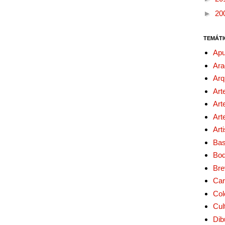
►
20
TEMÁTI
Apu
Ara
Arq
Art
Art
Art
Art
Bas
Bo
Bre
Car
Col
Cul
Dib