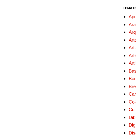
TEMÁTI
Apu
Ara
Arq
Art
Art
Art
Art
Bas
Bo
Bre
Car
Col
Cul
Dib
Digi
Dis