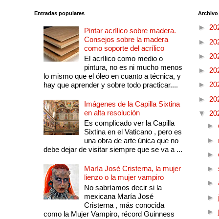
Entradas populares
Archivo
►
20
Pintar acrílico sobre madera.
Consejos sobre la madera
►
20
como soporte del acrílico
►
20
El acrílico como medio o
pintura, no es ni mucho menos
►
20
lo mismo que el óleo en cuanto a técnica, y
►
20
hay que aprender y sobre todo practicar....
►
20
Imágenes de la Capilla Sixtina
en alta resolución
▼
20
Es complicado ver la Capilla
►
Sixtina en el Vaticano , pero es
►
una obra de arte única que no
debe dejar de visitar siempre que se va a ...
►
María José Cristerna, la mujer
►
lienzo o la mujer vampiro
►
No sabríamos decir si la
mexicana María José
►
Cristerna , más conocida
►
como la Mujer Vampiro, récord Guinness