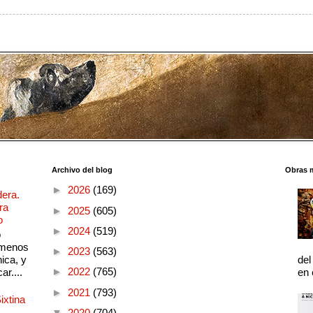
Archivo del blog
Obras 
►
2026
(169)
dera.
ra
►
2025
(605)
o
►
2024
(519)
o
 menos
►
2023
(563)
ica, y
del
►
2022
(765)
ar....
en 
►
2021
(793)
ixtina
▼
2020
(704)