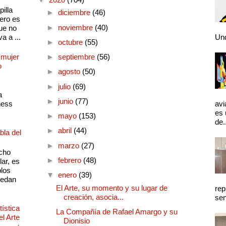
illa
►
diciembre
(46)
pero es
►
noviembre
(40)
ue no
a a ...
Und
►
octubre
(55)
 mujer
►
septiembre
(56)
o
►
agosto
(50)
►
julio
(69)
a
►
junio
(77)
ness
avi
es 
►
mayo
(153)
de.
►
abril
(44)
bla del
►
marzo
(27)
cho
►
febrero
(48)
lar, es
plos
▼
enero
(39)
quedan
El Arte, su momento y su lugar de
rep
creación, asocia...
sen
ística
La Compañía de Rafael Amargo y su
el Arte
Dionisio