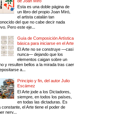
de Joan Miró
Esta es una doble página de
un libro del propio Joan Miró,
el artista catalán tan
onocido del que no cabe decir nada
vo. Pero este eje...
Guía de Composición Artística
básica para iniciarse en el Arte
El Arte no se construye —casi
nunca— dejando que los
elementos caigan sobre un
no y resulten bellos a la mirada tras caer
epositarse a...
Principio y fin, del autor Julio
Escámez
El Arte jode a los Dictadores,
siempre, en todos los países,
en todas las dictaduras. Es
 constante, el Arte tiene el poder de
er nerv...