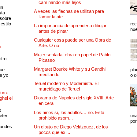
caminando más lejos
un
A veces las flechas se utilizan para
sta
llamar la ate...
 sobre
estilo
rec
La importancia de aprender a dibujar
nue
antes de pintar
Cualquier cosa puede ser una Obra de
Arte. O no
a
Mujer sentada, obra en papel de Pablo
otro
Picasso
Margaret Bourke White y su Gandhi
que
pla
meditando
e yo
o d
Teruel moderno y Modernista. El
murciélago de Teruel
Torre
Diorama de Nápoles del siglo XVIII. Arte
ghel el
en cera
e
Los niños sí, los adultos… no. Está
eter
una
prohibido asom...
pon
randes
Un dibujo de Diego Velázquez, de los
pocos que exi...