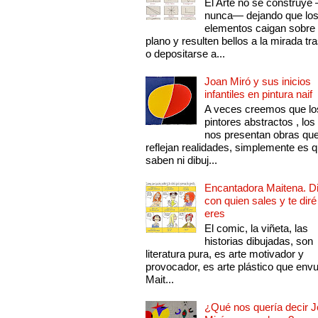
El Arte no se construye
nunca— dejando que lo
elementos caigan sobre
plano y resulten bellos a la mirada tr
o depositarse a...
Joan Miró y sus inicios
infantiles en pintura naif
A veces creemos que lo
pintores abstractos , los
nos presentan obras qu
reflejan realidades, simplemente es 
saben ni dibuj...
Encantadora Maitena. 
con quien sales y te diré
eres
El comic, la viñeta, las
historias dibujadas, son
literatura pura, es arte motivador y
provocador, es arte plástico que env
Mait...
¿Qué nos quería decir 