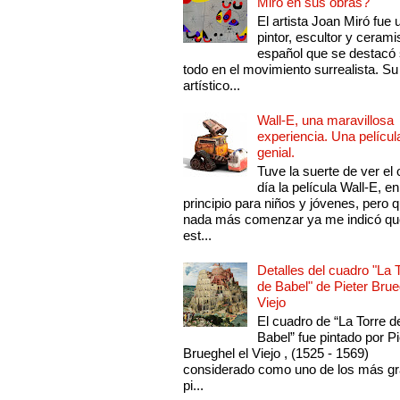
Miró en sus obras?
El artista Joan Miró fue 
pintor, escultor y cerami
español que se destacó
todo en el movimiento surrealista. Su 
artístico...
Wall-E, una maravillosa
experiencia. Una películ
genial.
Tuve la suerte de ver el 
día la película Wall-E, en
principio para niños y jóvenes, pero 
nada más comenzar ya me indicó qu
est...
Detalles del cuadro "La 
de Babel" de Pieter Brue
Viejo
El cuadro de “La Torre d
Babel” fue pintado por Pi
Brueghel el Viejo , (1525 - 1569)
considerado como uno de los más g
pi...