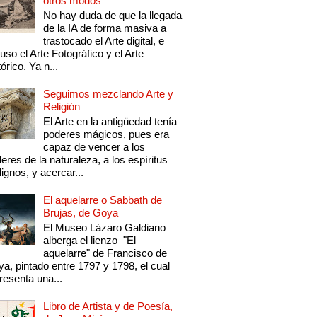
otros modos
No hay duda de que la llegada
de la IA de forma masiva a
trastocado el Arte digital, e
luso el Arte Fotográfico y el Arte
tórico. Ya n...
Seguimos mezclando Arte y
Religión
El Arte en la antigüedad tenía
poderes mágicos, pues era
capaz de vencer a los
eres de la naturaleza, a los espíritus
ignos, y acercar...
El aquelarre o Sabbath de
Brujas, de Goya
El Museo Lázaro Galdiano
alberga el lienzo "El
aquelarre" de Francisco de
a, pintado entre 1797 y 1798, el cual
resenta una...
Libro de Artista y de Poesía,