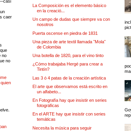
 —casi
La Composición es el elemento básico
s
en la creació...
 un
as caer
Un campo de dudas que siempre va con
inc
nosotros
pic
Puerta oscense en piedra de 1831
Una pieza de arte textil llamada "Mola"
s
de Colombia
 que
e no
Una botella de 1820, para el vino tinto
que no
¿Cómo trabajaba Hergé para crear a
pod
Tintín?
mal
Dime
Las 3 ó 4 patas de la creación artística
 quien
El arte que observamos está escrito en
un alfabeto...
En Fotografía hay que insistir en series
fotográficas
uelve.
Goy
En el ARTE hay que insistir con series
rep
temáticas
Joan
Necesita la música para seguir