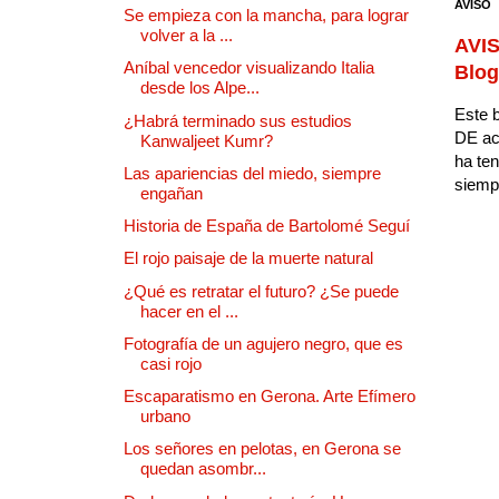
AVISO
Se empieza con la mancha, para lograr
volver a la ...
AVIS
Aníbal vencedor visualizando Italia
Blog
desde los Alpe...
Este b
¿Habrá terminado sus estudios
DE ac
Kanwaljeet Kumr?
ha ten
Las apariencias del miedo, siempre
siempr
engañan
Historia de España de Bartolomé Seguí
El rojo paisaje de la muerte natural
¿Qué es retratar el futuro? ¿Se puede
hacer en el ...
Fotografía de un agujero negro, que es
casi rojo
Escaparatismo en Gerona. Arte Efímero
urbano
Los señores en pelotas, en Gerona se
quedan asombr...