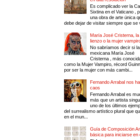
Es complicado ver la Cap
Sixtina en el Vaticano , 
una obra de arte única q
debe dejar de visitar siempre que se v
María José Cristerna, la
lienzo o la mujer vampir
No sabríamos decir si la
mexicana María José
Cristerna , más conocid
como la Mujer Vampiro, récord Guin
por ser la mujer con más cambi...
Fernando Arrabal nos ha
caos
Fernando Arrabal es mu
más que un artista singu
uno de los últimos ejem
del surrealismo artístico plural que 
en el mun...
Guía de Composición Art
básica para iniciarse en 