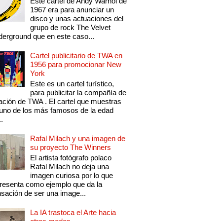
Este cartel de Andy Warhol de
1967 era para anunciar un
disco y unas actuaciones del
grupo de rock The Velvet
erground que en este caso...
Cartel publicitario de TWA en
1956 para promocionar New
York
Este es un cartel turístico,
para publicitar la compañía de
ación de TWA . El cartel que muestras
uno de los más famosos de la edad
..
Rafal Milach y una imagen de
su proyecto The Winners
El artista fotógrafo polaco
Rafal Milach no deja una
imagen curiosa por lo que
resenta como ejemplo que da la
sación de ser una image...
La IA trastoca el Arte hacia