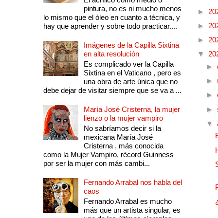
pintura, no es ni mucho menos
►
20
lo mismo que el óleo en cuanto a técnica, y
►
20
hay que aprender y sobre todo practicar....
►
20
Imágenes de la Capilla Sixtina
en alta resolución
▼
20
Es complicado ver la Capilla
►
Sixtina en el Vaticano , pero es
►
una obra de arte única que no
debe dejar de visitar siempre que se va a ...
►
María José Cristerna, la mujer
►
lienzo o la mujer vampiro
▼
No sabríamos decir si la
mexicana María José
Cristerna , más conocida
como la Mujer Vampiro, récord Guinness
por ser la mujer con más cambi...
Fernando Arrabal nos habla del
caos
Fernando Arrabal es mucho
más que un artista singular, es