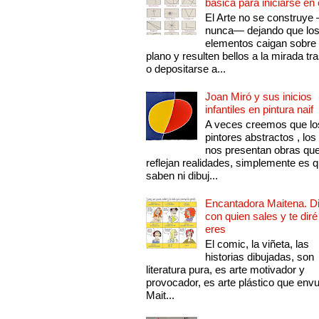
básica para iniciarse en 
El Arte no se construye
nunca— dejando que lo
elementos caigan sobre
plano y resulten bellos a la mirada tr
o depositarse a...
Joan Miró y sus inicios
infantiles en pintura naif
A veces creemos que lo
pintores abstractos , los
nos presentan obras qu
reflejan realidades, simplemente es 
saben ni dibuj...
Encantadora Maitena. 
con quien sales y te diré
eres
El comic, la viñeta, las
historias dibujadas, son
literatura pura, es arte motivador y
provocador, es arte plástico que env
Mait...