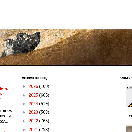
Archivo del blog
Obras 
►
2026
(169)
dera.
ra
►
2025
(605)
o
►
2024
(519)
o
 menos
►
2023
(563)
ica, y
Und
►
2022
(765)
ar....
►
2021
(793)