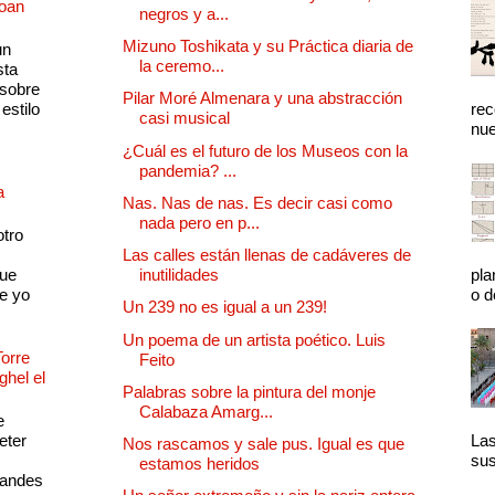
Joan
negros y a...
Mizuno Toshikata y su Práctica diaria de
un
la ceremo...
sta
 sobre
Pilar Moré Almenara y una abstracción
estilo
rec
casi musical
nue
¿Cuál es el futuro de los Museos con la
pandemia? ...
a
Nas. Nas de nas. Es decir casi como
nada pero en p...
otro
Las calles están llenas de cadáveres de
que
inutilidades
pla
e yo
o d
Un 239 no es igual a un 239!
Un poema de un artista poético. Luis
Torre
Feito
ghel el
Palabras sobre la pintura del monje
Calabaza Amarg...
e
eter
Las
Nos rascamos y sale pus. Igual es que
sus
estamos heridos
randes