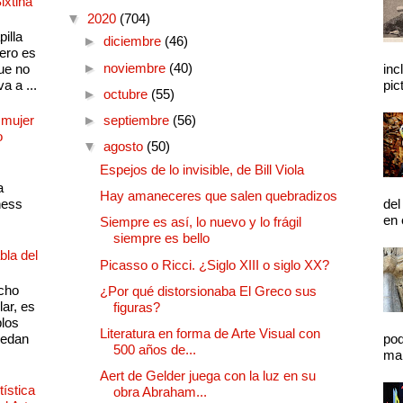
ixtina
▼
2020
(704)
illa
►
diciembre
(46)
pero es
►
noviembre
(40)
ue no
inc
a a ...
pic
►
octubre
(55)
 mujer
►
septiembre
(56)
o
▼
agosto
(50)
Espejos de lo invisible, de Bill Viola
a
Hay amaneceres que salen quebradizos
ness
del
en 
Siempre es así, lo nuevo y lo frágil
siempre es bello
bla del
Picasso o Ricci. ¿Siglo XIII o siglo XX?
cho
¿Por qué distorsionaba El Greco sus
lar, es
figuras?
plos
Literatura en forma de Arte Visual con
quedan
pod
500 años de...
mal
Aert de Gelder juega con la luz en su
ística
obra Abraham...