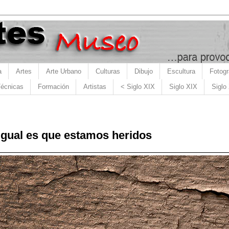
a
Artes
Arte Urbano
Culturas
Dibujo
Escultura
Fotogr
écnicas
Formación
Artistas
< Siglo XIX
Siglo XIX
Siglo
Igual es que estamos heridos