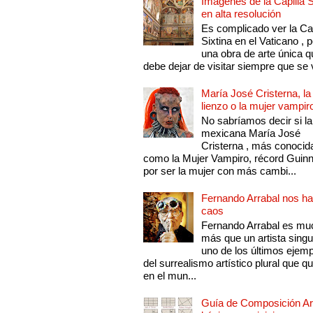
Imágenes de la Capilla S
en alta resolución
Es complicado ver la Cap
Sixtina en el Vaticano , 
una obra de arte única q
debe dejar de visitar siempre que se v
María José Cristerna, la
lienzo o la mujer vampir
No sabríamos decir si la
mexicana María José
Cristerna , más conocid
como la Mujer Vampiro, récord Guin
por ser la mujer con más cambi...
Fernando Arrabal nos ha
caos
Fernando Arrabal es mu
más que un artista singu
uno de los últimos ejem
del surrealismo artístico plural que 
en el mun...
Guía de Composición Art