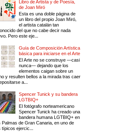
Libro de Artista y de Poesía,
de Joan Miró
Esta es una doble página de
un libro del propio Joan Miró,
el artista catalán tan
onocido del que no cabe decir nada
vo. Pero este eje...
Guía de Composición Artística
básica para iniciarse en el Arte
El Arte no se construye —casi
nunca— dejando que los
elementos caigan sobre un
no y resulten bellos a la mirada tras caer
epositarse a...
Spencer Tunick y su bandera
LGTBIQ+
El fotógrafo norteamericano
Spencer Tunick ha creado una
bandera humana LGTBIQ+ en
 Palmas de Gran Canaria, en uno de
 típicos ejercic...