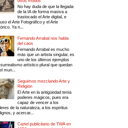
otros modos
No hay duda de que la llegada
de la IA de forma masiva a
trastocado el Arte digital, e
luso el Arte Fotográfico y el Arte
tórico. Ya n...
Fernando Arrabal nos habla
del caos
Fernando Arrabal es mucho
más que un artista singular, es
uno de los últimos ejemplos
 surrealismo artístico plural que quedan
el mun...
Seguimos mezclando Arte y
Religión
El Arte en la antigüedad tenía
poderes mágicos, pues era
capaz de vencer a los
eres de la naturaleza, a los espíritus
ignos, y acercar...
Cartel publicitario de TWA en