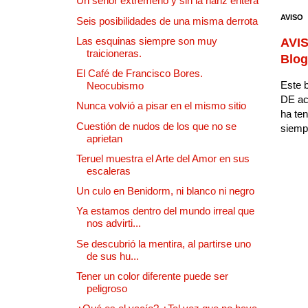
Un señor extremeño y sin la nariz entera
AVISO
Seis posibilidades de una misma derrota
Las esquinas siempre son muy
AVIS
traicioneras.
Blog
El Café de Francisco Bores.
Este b
Neocubismo
DE ac
Nunca volvió a pisar en el mismo sitio
ha ten
Cuestión de nudos de los que no se
siempr
aprietan
Teruel muestra el Arte del Amor en sus
escaleras
Un culo en Benidorm, ni blanco ni negro
Ya estamos dentro del mundo irreal que
nos advirti...
Se descubrió la mentira, al partirse uno
de sus hu...
Tener un color diferente puede ser
peligroso