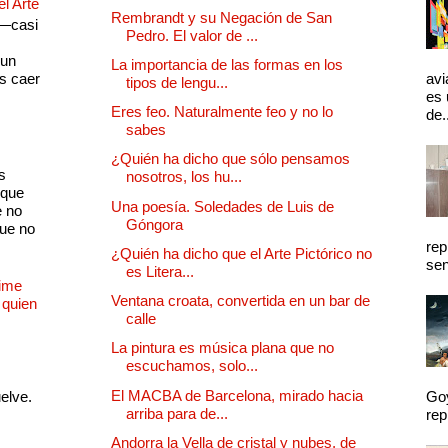
el Arte
Rembrandt y su Negación de San
 —casi
Pedro. El valor de ...
s
 un
La importancia de las formas en los
as caer
avi
tipos de lengu...
es 
Eres feo. Naturalmente feo y no lo
de.
sabes
¿Quién ha dicho que sólo pensamos
s
nosotros, los hu...
 que
Una poesía. Soledades de Luis de
e no
Góngora
que no
rep
¿Quién ha dicho que el Arte Pictórico no
sen
es Litera...
Dime
Ventana croata, convertida en un bar de
 quien
calle
La pintura es música plana que no
escuchamos, solo...
El MACBA de Barcelona, mirado hacia
uelve.
Goy
arriba para de...
rep
Andorra la Vella de cristal y nubes, de