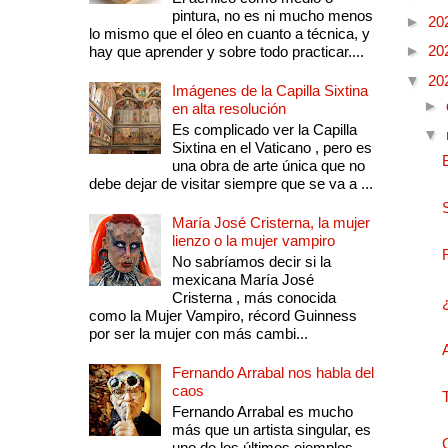
pintura, no es ni mucho menos
►
20
lo mismo que el óleo en cuanto a técnica, y
►
20
hay que aprender y sobre todo practicar....
▼
20
Imágenes de la Capilla Sixtina
►
en alta resolución
Es complicado ver la Capilla
▼
Sixtina en el Vaticano , pero es
una obra de arte única que no
debe dejar de visitar siempre que se va a ...
María José Cristerna, la mujer
lienzo o la mujer vampiro
No sabríamos decir si la
mexicana María José
Cristerna , más conocida
como la Mujer Vampiro, récord Guinness
por ser la mujer con más cambi...
Fernando Arrabal nos habla del
caos
Fernando Arrabal es mucho
más que un artista singular, es
uno de los últimos ejemplos