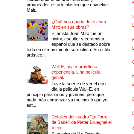
provocador, es arte plástico que envuelve.
Mait...
¿Qué nos quería decir Joan
Miró en sus obras?
El artista Joan Miró fue un
pintor, escultor y ceramista
español que se destacó sobre
todo en el movimiento surrealista. Su estilo
artístico...
Wall-E, una maravillosa
experiencia. Una película
genial.
Tuve la suerte de ver el otro
día la película Wall-E, en
principio para niños y jóvenes, pero que
nada más comenzar ya me indicó que yo
est...
Detalles del cuadro "La Torre
de Babel" de Pieter Brueghel el
Viejo
El cuadro de “La Torre de