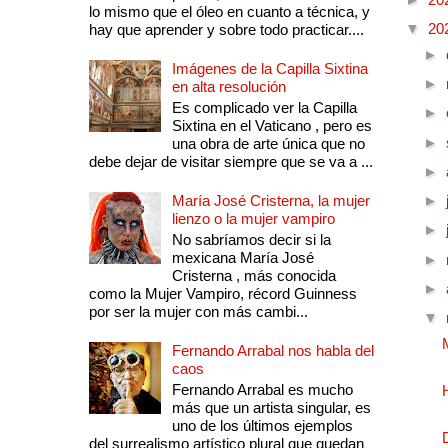
lo mismo que el óleo en cuanto a técnica, y
▼
20
hay que aprender y sobre todo practicar....
►
Imágenes de la Capilla Sixtina
►
en alta resolución
Es complicado ver la Capilla
►
Sixtina en el Vaticano , pero es
►
una obra de arte única que no
debe dejar de visitar siempre que se va a ...
►
María José Cristerna, la mujer
►
lienzo o la mujer vampiro
►
No sabríamos decir si la
mexicana María José
►
Cristerna , más conocida
►
como la Mujer Vampiro, récord Guinness
por ser la mujer con más cambi...
▼
Fernando Arrabal nos habla del
caos
Fernando Arrabal es mucho
más que un artista singular, es
uno de los últimos ejemplos
del surrealismo artístico plural que quedan