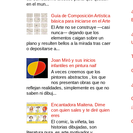
en el mun...
Guía de Composición Artística
básica para iniciarse en el Arte
El Arte no se construye —casi
nunca— dejando que los
elementos caigan sobre un
plano y resulten bellos a la mirada tras caer
o depositarse a...
Joan Miró y sus inicios
infantiles en pintura naif
A veces creemos que los
pintores abstractos , los que
nos presentan obras que no
reflejan realidades, simplemente es que no
saben ni dibuj...
Encantadora Maitena. Dime
con quien sales y te diré quien
eres
El comic, la viñeta, las
historias dibujadas, son
literatura pura, es arte motivador y