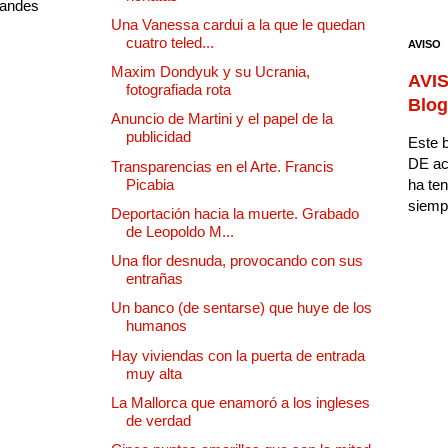
randes
Una Vanessa cardui a la que le quedan
cuatro teled...
AVISO
Maxim Dondyuk y su Ucrania,
AVIS
fotografiada rota
Blog
Anuncio de Martini y el papel de la
publicidad
Este b
DE ac
Transparencias en el Arte. Francis
Picabia
ha ten
siempr
Deportación hacia la muerte. Grabado
de Leopoldo M...
Una flor desnuda, provocando con sus
entrañas
Un banco (de sentarse) que huye de los
humanos
Hay viviendas con la puerta de entrada
muy alta
La Mallorca que enamoró a los ingleses
de verdad