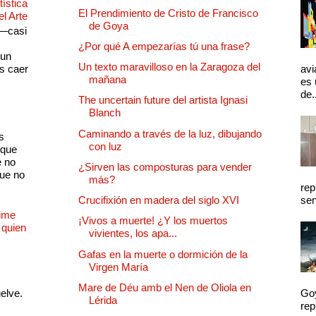
ística
El Prendimiento de Cristo de Francisco
el Arte
de Goya
 —casi
s
¿Por qué A empezarías tú una frase?
 un
Un texto maravilloso en la Zaragoza del
as caer
avi
mañana
es 
de.
The uncertain future del artista Ignasi
Blanch
Caminando a través de la luz, dibujando
s
con luz
 que
e no
¿Sirven las composturas para vender
que no
más?
rep
Crucifixión en madera del siglo XVI
sen
Dime
¡Vivos a muerte! ¿Y los muertos
 quien
vivientes, los apa...
Gafas en la muerte o dormición de la
Virgen María
Mare de Déu amb el Nen de Oliola en
uelve.
Goy
Lérida
rep