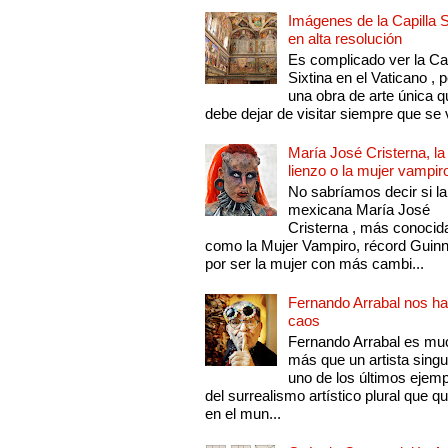
Imágenes de la Capilla S
en alta resolución
Es complicado ver la Cap
Sixtina en el Vaticano , 
una obra de arte única q
debe dejar de visitar siempre que se v
María José Cristerna, la
lienzo o la mujer vampir
No sabríamos decir si la
mexicana María José
Cristerna , más conocid
como la Mujer Vampiro, récord Guin
por ser la mujer con más cambi...
Fernando Arrabal nos ha
caos
Fernando Arrabal es mu
más que un artista singu
uno de los últimos ejem
del surrealismo artístico plural que 
en el mun...