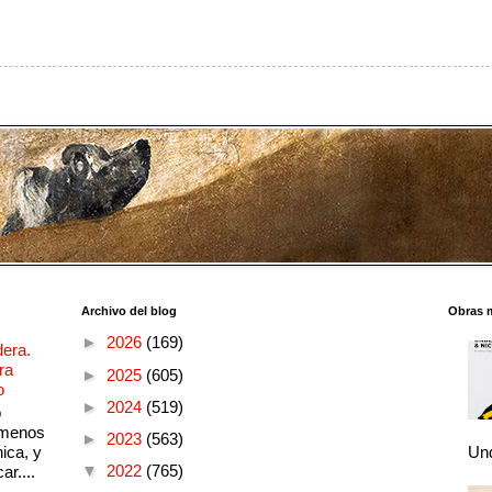
Archivo del blog
Obras 
►
2026
(169)
dera.
ra
►
2025
(605)
o
►
2024
(519)
o
 menos
►
2023
(563)
ica, y
Und
▼
2022
(765)
ar....