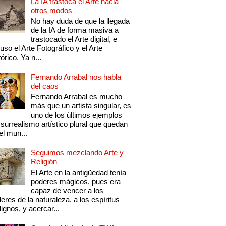
La IA trastoca el Arte hacia
otros modos
No hay duda de que la llegada
de la IA de forma masiva a
trastocado el Arte digital, e
luso el Arte Fotográfico y el Arte
tórico. Ya n...
Fernando Arrabal nos habla
del caos
Fernando Arrabal es mucho
más que un artista singular, es
uno de los últimos ejemplos
 surrealismo artístico plural que quedan
el mun...
Seguimos mezclando Arte y
Religión
El Arte en la antigüedad tenía
poderes mágicos, pues era
capaz de vencer a los
eres de la naturaleza, a los espíritus
ignos, y acercar...