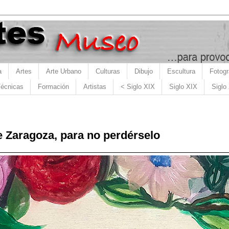
a
Artes
Arte Urbano
Culturas
Dibujo
Escultura
Fotogr
écnicas
Formación
Artistas
< Siglo XIX
Siglo XIX
Siglo
e Zaragoza, para no perdérselo