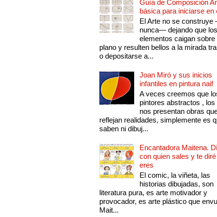
Guía de Composición Art
básica para iniciarse en 
El Arte no se construye
nunca— dejando que lo
elementos caigan sobre
plano y resulten bellos a la mirada tr
o depositarse a...
Joan Miró y sus inicios
infantiles en pintura naif
A veces creemos que lo
pintores abstractos , los
nos presentan obras qu
reflejan realidades, simplemente es 
saben ni dibuj...
Encantadora Maitena. 
con quien sales y te diré
eres
El comic, la viñeta, las
historias dibujadas, son
literatura pura, es arte motivador y
provocador, es arte plástico que env
Mait...