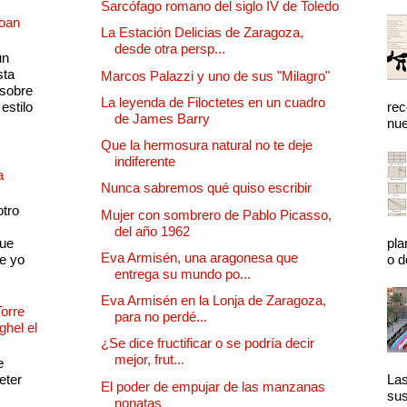
Sarcófago romano del siglo IV de Toledo
Joan
La Estación Delicias de Zaragoza,
desde otra persp...
un
sta
Marcos Palazzi y uno de sus "Milagro"
 sobre
La leyenda de Filoctetes en un cuadro
estilo
rec
de James Barry
nue
Que la hermosura natural no te deje
indiferente
a
Nunca sabremos qué quiso escribir
otro
Mujer con sombrero de Pablo Picasso,
del año 1962
que
pla
Eva Armisén, una aragonesa que
e yo
o d
entrega su mundo po...
Eva Armisén en la Lonja de Zaragoza,
Torre
para no perdé...
ghel el
¿Se dice fructificar o se podría decir
mejor, frut...
e
eter
Las
El poder de empujar de las manzanas
sus
nonatas