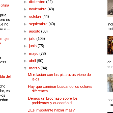
►
diciembre
(42)
ixtina
►
noviembre
(48)
illa
►
octubre
(44)
pero es
►
septiembre
(40)
ue no
inc
a a ...
pic
►
agosto
(50)
 mujer
►
julio
(105)
o
►
junio
(75)
►
mayo
(78)
a
►
abril
(90)
ness
del
en 
▼
marzo
(94)
Mi relación con las picarazas viene de
bla del
lejos
cho
Hay que caminar buscando los colores
lar, es
diferentes
plos
Demos un brochazo sobre los
quedan
pod
problemas y quedarán d...
mal
¿Es importante hablar más?