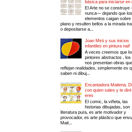
básica para iniciarse en 
El Arte no se construye
nunca— dejando que lo
elementos caigan sobre
plano y resulten bellos a la mirada tr
o depositarse a...
Joan Miró y sus inicios
infantiles en pintura naif
A veces creemos que lo
pintores abstractos , los
nos presentan obras qu
reflejan realidades, simplemente es 
saben ni dibuj...
Encantadora Maitena. 
con quien sales y te diré
eres
El comic, la viñeta, las
historias dibujadas, son
literatura pura, es arte motivador y
provocador, es arte plástico que env
Mait...