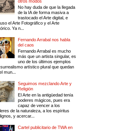
otros modos
No hay duda de que la llegada
de la IA de forma masiva a
trastocado el Arte digital, e
luso el Arte Fotográfico y el Arte
tórico. Ya n...
Fernando Arrabal nos habla
del caos
Fernando Arrabal es mucho
más que un artista singular, es
uno de los últimos ejemplos
 surrealismo artístico plural que quedan
el mun...
Seguimos mezclando Arte y
Religión
El Arte en la antigüedad tenía
poderes mágicos, pues era
capaz de vencer a los
eres de la naturaleza, a los espíritus
ignos, y acercar...
Cartel publicitario de TWA en