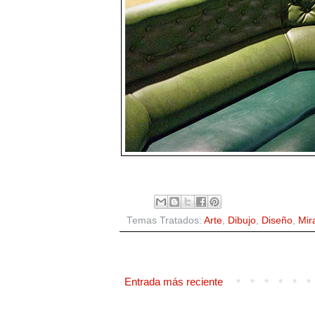
Temas Tratados:
Arte
,
Dibujo
,
Diseño
,
Mir
Entrada más reciente