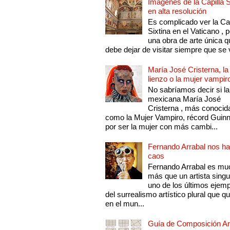
Imágenes de la Capilla S
en alta resolución
Es complicado ver la Cap
Sixtina en el Vaticano , 
una obra de arte única q
debe dejar de visitar siempre que se v
María José Cristerna, la
lienzo o la mujer vampir
No sabríamos decir si la
mexicana María José
Cristerna , más conocid
como la Mujer Vampiro, récord Guin
por ser la mujer con más cambi...
Fernando Arrabal nos ha
caos
Fernando Arrabal es mu
más que un artista singu
uno de los últimos ejem
del surrealismo artístico plural que 
en el mun...
Guía de Composición Art