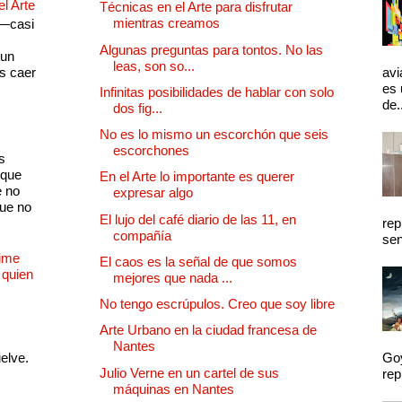
el Arte
Técnicas en el Arte para disfrutar
mientras creamos
 —casi
s
Algunas preguntas para tontos. No las
 un
leas, son so...
as caer
avi
es 
Infinitas posibilidades de hablar con solo
de.
dos fig...
No es lo mismo un escorchón que seis
escorchones
s
 que
En el Arte lo importante es querer
e no
expresar algo
que no
El lujo del café diario de las 11, en
rep
compañía
sen
Dime
El caos es la señal de que somos
 quien
mejores que nada ...
No tengo escrúpulos. Creo que soy libre
Arte Urbano en la ciudad francesa de
Nantes
uelve.
Goy
Julio Verne en un cartel de sus
rep
máquinas en Nantes