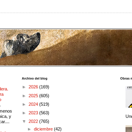
Archivo del blog
Obras 
►
2026
(169)
dera.
ra
►
2025
(605)
o
►
2024
(519)
o
 menos
►
2023
(563)
ica, y
Und
▼
2022
(765)
ar....
►
diciembre
(42)