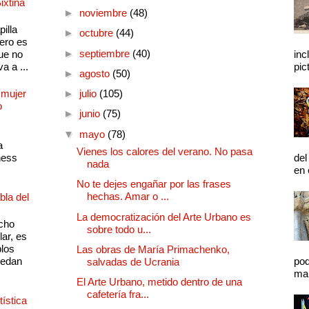
ixtina
►
noviembre
(48)
illa
►
octubre
(44)
pero es
►
septiembre
(40)
ue no
inc
a a ...
pic
►
agosto
(50)
 mujer
►
julio
(105)
o
►
junio
(75)
▼
mayo
(78)
a
Vienes los calores del verano. No pasa
ness
del
nada
en 
No te dejes engañar por las frases
hechas. Amar o ...
bla del
La democratización del Arte Urbano es
cho
sobre todo u...
lar, es
plos
Las obras de María Primachenko,
quedan
pod
salvadas de Ucrania
mal
El Arte Urbano, metido dentro de una
cafetería fra...
ística