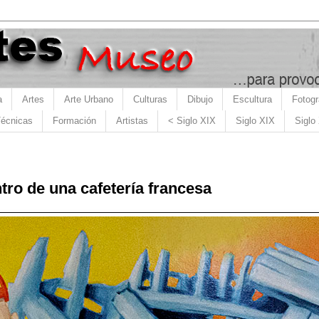
a
Artes
Arte Urbano
Culturas
Dibujo
Escultura
Fotogr
écnicas
Formación
Artistas
< Siglo XIX
Siglo XIX
Siglo
tro de una cafetería francesa