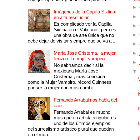
►
Imágenes de la Capilla Sixtina
►
en alta resolución
Es complicado ver la Capilla
►
Sixtina en el Vaticano , pero es
►
una obra de arte única que no
debe dejar de visitar siempre que se va a ...
►
María José Cristerna, la mujer
►
lienzo o la mujer vampiro
►
No sabríamos decir si la
mexicana María José
▼
Cristerna , más conocida
como la Mujer Vampiro, récord Guinness
por ser la mujer con más cambi...
Fernando Arrabal nos habla del
caos
Fernando Arrabal es mucho
más que un artista singular, es
uno de los últimos ejemplos
del surrealismo artístico plural que quedan
en el mun...