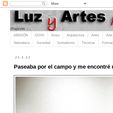
ARAGÓN
GOYA
Aviso
Arquitectura
Artes
Arte
Naturaleza
Sociedad
Surrealismo
Técnicas
Formac
25.5.22
Paseaba por el campo y me encontré