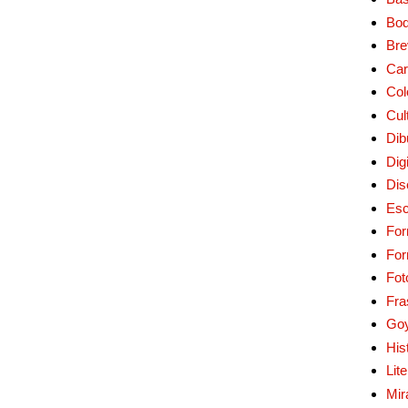
Bo
Bre
Car
Col
Cul
Dib
Digi
Dis
Esc
For
Fo
Fot
Fra
Go
His
Lit
Mir