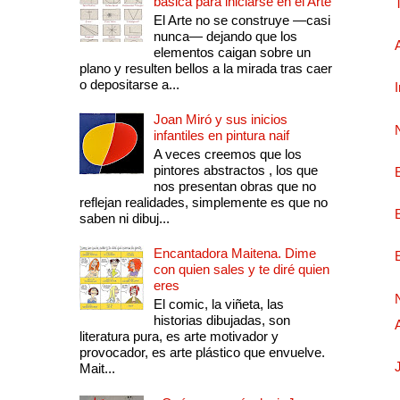
básica para iniciarse en el Arte
El Arte no se construye —casi
nunca— dejando que los
elementos caigan sobre un
plano y resulten bellos a la mirada tras caer
o depositarse a...
Joan Miró y sus inicios
infantiles en pintura naif
A veces creemos que los
pintores abstractos , los que
nos presentan obras que no
reflejan realidades, simplemente es que no
saben ni dibuj...
Encantadora Maitena. Dime
con quien sales y te diré quien
eres
El comic, la viñeta, las
historias dibujadas, son
literatura pura, es arte motivador y
provocador, es arte plástico que envuelve.
Mait...