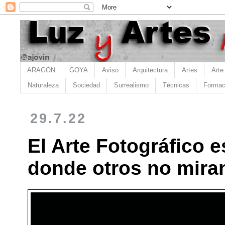
ARAGÓN
GOYA
Aviso
Arquitectura
Artes
Arte
Naturaleza
Sociedad
Surrealismo
Técnicas
Formac
29.7.22
El Arte Fotográfico 
donde otros no mira