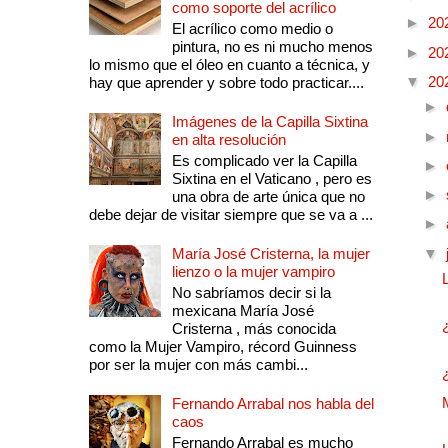
como soporte del acrílico
►
20
El acrílico como medio o
pintura, no es ni mucho menos
►
20
lo mismo que el óleo en cuanto a técnica, y
▼
20
hay que aprender y sobre todo practicar....
►
Imágenes de la Capilla Sixtina
►
en alta resolución
Es complicado ver la Capilla
►
Sixtina en el Vaticano , pero es
►
una obra de arte única que no
debe dejar de visitar siempre que se va a ...
►
María José Cristerna, la mujer
▼
lienzo o la mujer vampiro
No sabríamos decir si la
mexicana María José
Cristerna , más conocida
como la Mujer Vampiro, récord Guinness
por ser la mujer con más cambi...
Fernando Arrabal nos habla del
caos
Fernando Arrabal es mucho