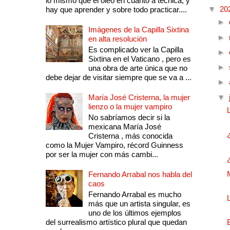
lo mismo que el óleo en cuanto a técnica, y
▼
20
hay que aprender y sobre todo practicar....
►
Imágenes de la Capilla Sixtina
►
en alta resolución
Es complicado ver la Capilla
►
Sixtina en el Vaticano , pero es
►
una obra de arte única que no
debe dejar de visitar siempre que se va a ...
►
María José Cristerna, la mujer
▼
lienzo o la mujer vampiro
No sabríamos decir si la
mexicana María José
Cristerna , más conocida
como la Mujer Vampiro, récord Guinness
por ser la mujer con más cambi...
Fernando Arrabal nos habla del
caos
Fernando Arrabal es mucho
más que un artista singular, es
uno de los últimos ejemplos
del surrealismo artístico plural que quedan