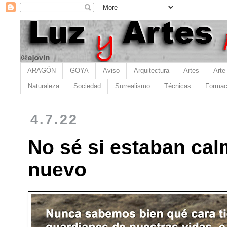
ARAGÓN
GOYA
Aviso
Arquitectura
Artes
Arte
Naturaleza
Sociedad
Surrealismo
Técnicas
Formac
4.7.22
No sé si estaban cal
nuevo