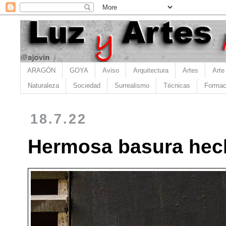
ARAGÓN
GOYA
Aviso
Arquitectura
Artes
Arte
Naturaleza
Sociedad
Surrealismo
Técnicas
Formac
18.7.22
Hermosa basura hech