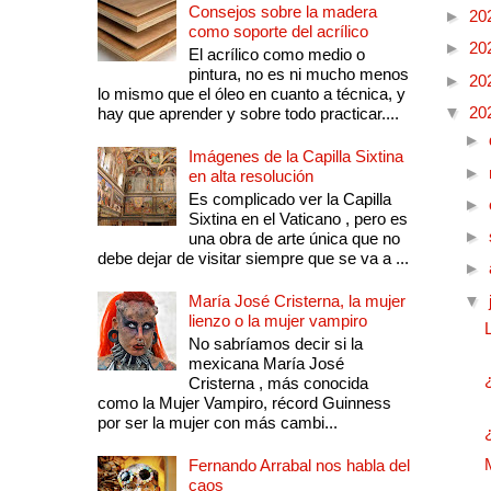
Consejos sobre la madera
►
20
como soporte del acrílico
►
20
El acrílico como medio o
pintura, no es ni mucho menos
►
20
lo mismo que el óleo en cuanto a técnica, y
▼
20
hay que aprender y sobre todo practicar....
►
Imágenes de la Capilla Sixtina
►
en alta resolución
Es complicado ver la Capilla
►
Sixtina en el Vaticano , pero es
►
una obra de arte única que no
debe dejar de visitar siempre que se va a ...
►
María José Cristerna, la mujer
▼
lienzo o la mujer vampiro
No sabríamos decir si la
mexicana María José
Cristerna , más conocida
como la Mujer Vampiro, récord Guinness
por ser la mujer con más cambi...
Fernando Arrabal nos habla del
caos