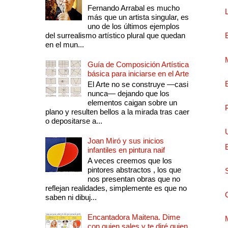
Fernando Arrabal es mucho
más que un artista singular, es
uno de los últimos ejemplos
del surrealismo artístico plural que quedan
en el mun...
Guía de Composición Artística
básica para iniciarse en el Arte
El Arte no se construye —casi
nunca— dejando que los
elementos caigan sobre un
plano y resulten bellos a la mirada tras caer
o depositarse a...
Joan Miró y sus inicios
infantiles en pintura naif
A veces creemos que los
pintores abstractos , los que
nos presentan obras que no
reflejan realidades, simplemente es que no
saben ni dibuj...
Encantadora Maitena. Dime
con quien sales y te diré quien