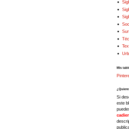
Sig
Sig
Sig
Soc
Sur
Téc
Tex
Urb
Mis tabl
Pinter
¿Quiere
Si des
este b
puedes
cadie
descri
public