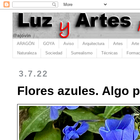
ARAGÓN
GOYA
Aviso
Arquitectura
Artes
Arte
Naturaleza
Sociedad
Surrealismo
Técnicas
Formac
3.7.22
Flores azules. Algo