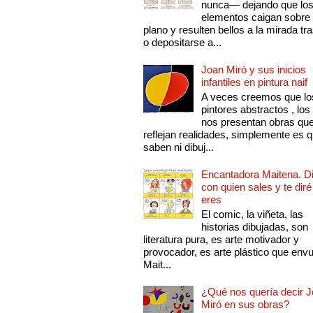
nunca— dejando que lo
elementos caigan sobre
plano y resulten bellos a la mirada tr
o depositarse a...
Joan Miró y sus inicios
infantiles en pintura naif
A veces creemos que lo
pintores abstractos , los
nos presentan obras qu
reflejan realidades, simplemente es 
saben ni dibuj...
Encantadora Maitena. 
con quien sales y te diré
eres
El comic, la viñeta, las
historias dibujadas, son
literatura pura, es arte motivador y
provocador, es arte plástico que env
Mait...
¿Qué nos quería decir 
Miró en sus obras?