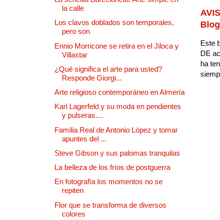
la calle
AVIS
Los clavos doblados son temporales,
Blog
pero son
Este b
Ennio Morricone se retira en el Jiloca y
DE ac
Villastar
ha ten
¿Qué significa el arte para usted?
siempr
Responde Giorgi...
Arte religioso contemporáneo en Almería
Karl Lagerfeld y su moda en pendientes
y pulseras....
Familia Real de Antonio López y tomar
apuntes del ...
Steve Gibson y sus palomas tranquilas
La belleza de los fríos de postguerra
En fotografía los momentos no se
repiten
Flor que se transforma de diversos
colores