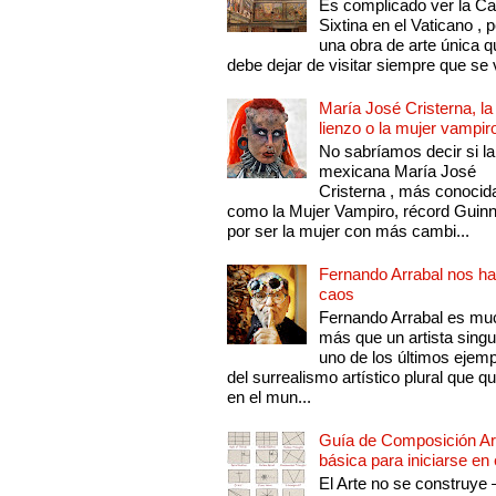
Es complicado ver la Cap
Sixtina en el Vaticano , 
una obra de arte única q
debe dejar de visitar siempre que se v
María José Cristerna, la
lienzo o la mujer vampir
No sabríamos decir si la
mexicana María José
Cristerna , más conocid
como la Mujer Vampiro, récord Guin
por ser la mujer con más cambi...
Fernando Arrabal nos ha
caos
Fernando Arrabal es mu
más que un artista singu
uno de los últimos ejem
del surrealismo artístico plural que 
en el mun...
Guía de Composición Art
básica para iniciarse en 
El Arte no se construye