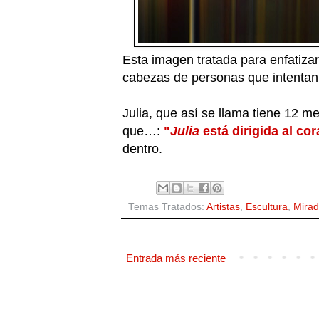
Esta imagen tratada para enfatiza
cabezas de personas que intentan 
Julia, que así se llama tiene 12 m
que…:
"
Julia
está dirigida al co
dentro.
Temas Tratados:
Artistas
,
Escultura
,
Mira
Entrada más reciente