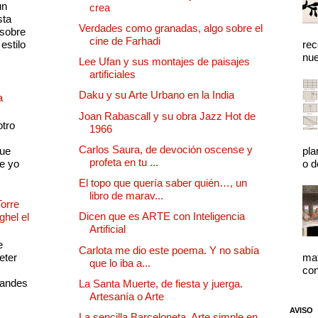
un
crea
sta
Verdades como granadas, algo sobre el
 sobre
cine de Farhadi
estilo
rec
nue
Lee Ufan y sus montajes de paisajes
artificiales
Daku y su Arte Urbano en la India
a
Joan Rabascall y su obra Jazz Hot de
otro
1966
Carlos Saura, de devoción oscense y
que
pla
profeta en tu ...
e yo
o d
El topo que quería saber quién…, un
libro de marav...
Torre
Dicen que es ARTE con Inteligencia
ghel el
Artificial
e
Carlota me dio este poema. Y no sabía
eter
mat
que lo iba a...
con
randes
La Santa Muerte, de fiesta y juerga.
Artesanía o Arte
AVISO
La sencilla Barceloneta. Arte simple en