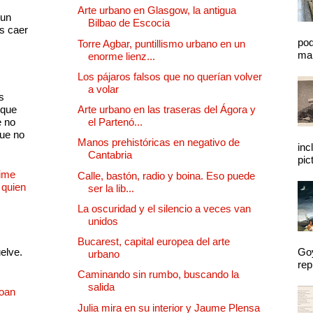
s
Arte urbano en Glasgow, la antigua
 un
Bilbao de Escocia
as caer
pod
Torre Agbar, puntillismo urbano en un
mal
enorme lienz...
Los pájaros falsos que no querían volver
a volar
s
 que
Arte urbano en las traseras del Ágora y
e no
el Partenó...
que no
Manos prehistóricas en negativo de
inc
Cantabria
pic
Dime
Calle, bastón, radio y boina. Eso puede
 quien
ser la lib...
La oscuridad y el silencio a veces van
unidos
Bucarest, capital europea del arte
uelve.
Goy
urbano
rep
Caminando sin rumbo, buscando la
salida
Joan
Julia mira en su interior y Jaume Plensa