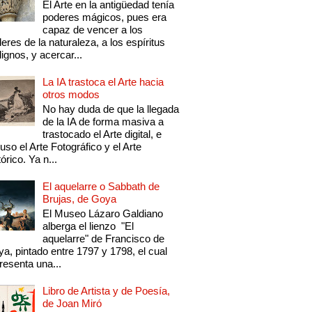
El Arte en la antigüedad tenía
poderes mágicos, pues era
capaz de vencer a los
eres de la naturaleza, a los espíritus
ignos, y acercar...
La IA trastoca el Arte hacia
otros modos
No hay duda de que la llegada
de la IA de forma masiva a
trastocado el Arte digital, e
luso el Arte Fotográfico y el Arte
tórico. Ya n...
El aquelarre o Sabbath de
Brujas, de Goya
El Museo Lázaro Galdiano
alberga el lienzo "El
aquelarre" de Francisco de
a, pintado entre 1797 y 1798, el cual
resenta una...
Libro de Artista y de Poesía,
de Joan Miró