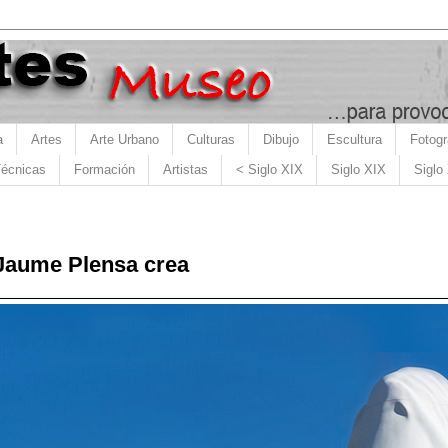
a
Artes
Arte Urbano
Culturas
Dibujo
Escultura
Fotogr
écnicas
Formación
Artistas
< Siglo XIX
Siglo XIX
Siglo
y Jaume Plensa crea