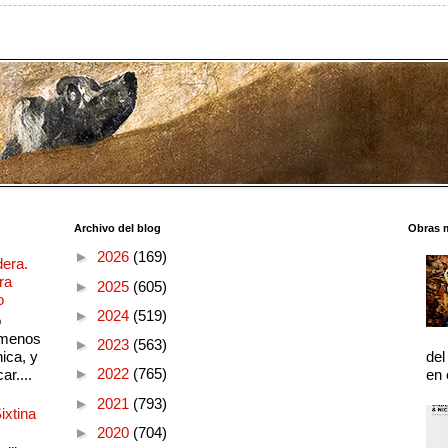
Archivo del blog
Obras 
►
2026
(169)
dera.
ra
►
2025
(605)
o
►
2024
(519)
o
 menos
►
2023
(563)
ica, y
del
►
2022
(765)
ar....
en 
►
2021
(793)
ixtina
►
2020
(704)