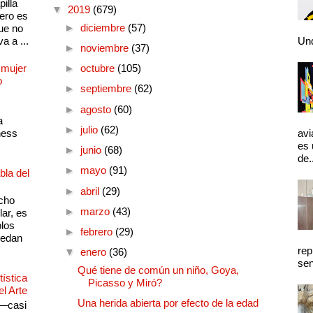
illa
▼
2019
(679)
pero es
►
diciembre
(57)
ue no
a a ...
Und
►
noviembre
(37)
 mujer
►
octubre
(105)
o
►
septiembre
(62)
►
agosto
(60)
a
►
julio
(62)
ness
avi
es 
►
junio
(68)
de.
►
mayo
(91)
bla del
►
abril
(29)
cho
►
marzo
(43)
lar, es
plos
►
febrero
(29)
quedan
rep
▼
enero
(36)
sen
Qué tiene de común un niño, Goya,
ística
Picasso y Miró?
el Arte
Una herida abierta por efecto de la edad
 —casi