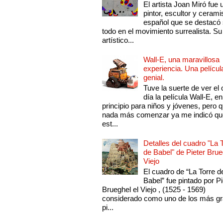
El artista Joan Miró fue 
pintor, escultor y cerami
español que se destacó
todo en el movimiento surrealista. Su 
artístico...
Wall-E, una maravillosa
experiencia. Una películ
genial.
Tuve la suerte de ver el 
día la película Wall-E, en
principio para niños y jóvenes, pero 
nada más comenzar ya me indicó qu
est...
Detalles del cuadro "La 
de Babel" de Pieter Brue
Viejo
El cuadro de “La Torre d
Babel” fue pintado por Pi
Brueghel el Viejo , (1525 - 1569)
considerado como uno de los más g
pi...