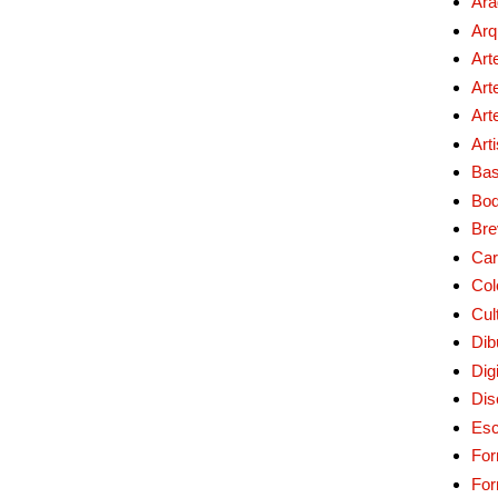
Ara
Arq
Art
Art
Art
Art
Bas
Bo
Bre
Car
Col
Cul
Dib
Digi
Dis
Esc
For
Fo