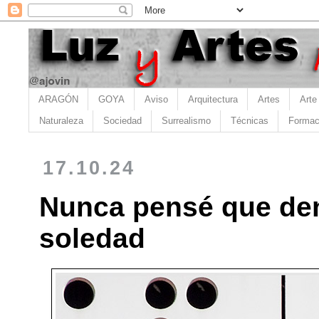
ARAGÓN
GOYA
Aviso
Arquitectura
Artes
Arte
Naturaleza
Sociedad
Surrealismo
Técnicas
Formac
17.10.24
Nunca pensé que dent
soledad