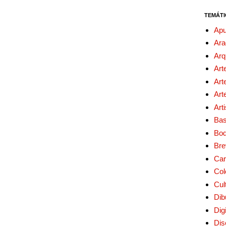
TEMÁTI
Apu
Ara
Arq
Art
Art
Art
Art
Bas
Bo
Bre
Car
Col
Cul
Dib
Digi
Dis