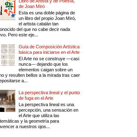
Libro de Artista y de Poesía,
de Joan Miró
Esta es una doble página de
un libro del propio Joan Miró,
el artista catalán tan
onocido del que no cabe decir nada
vo. Pero este eje...
Guía de Composición Artística
básica para iniciarse en el Arte
El Arte no se construye —casi
nunca— dejando que los
elementos caigan sobre un
no y resulten bellos a la mirada tras caer
epositarse a...
La perspectiva lineal y el punto
de fuga en el Arte
La perspectiva lineal es una
percepción, una sensación en
el Arte que utiliza las
emáticas y la geometría para
vencer a nuestros ojos...