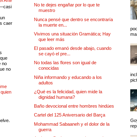
el Arte
No te dejes engañar por lo que te
 —casi
muestro
s
 un
Nunca pensé que dentro se encontraría
as caer
la muerte en...
pod
Vivimos una situación Gramática; Hay
mal
que leer más
El pasado emanó desde abajo, cuando
s
se cayó el pre...
 que
No todas las flores son igual de
e no
conocidas
que no
inc
Niña informando y educando a los
pic
adultos
Dime
¿Qué es la felicidad, quien mide la
 quien
dignidad humana?
Baño devocional entre hombres hindúes
Cartel del 125 Aniversario del Barça
uelve.
Goy
Mohammad Sabaaneh y el dolor de la
rep
guerra