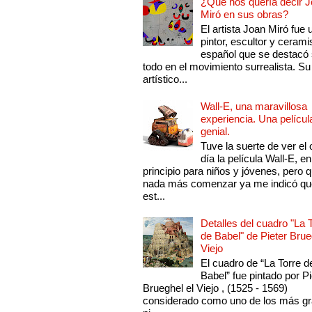
¿Qué nos quería decir 
Miró en sus obras?
El artista Joan Miró fue 
pintor, escultor y cerami
español que se destacó
todo en el movimiento surrealista. Su 
artístico...
Wall-E, una maravillosa
experiencia. Una películ
genial.
Tuve la suerte de ver el 
día la película Wall-E, en
principio para niños y jóvenes, pero 
nada más comenzar ya me indicó qu
est...
Detalles del cuadro "La 
de Babel" de Pieter Brue
Viejo
El cuadro de “La Torre d
Babel” fue pintado por Pi
Brueghel el Viejo , (1525 - 1569)
considerado como uno de los más g