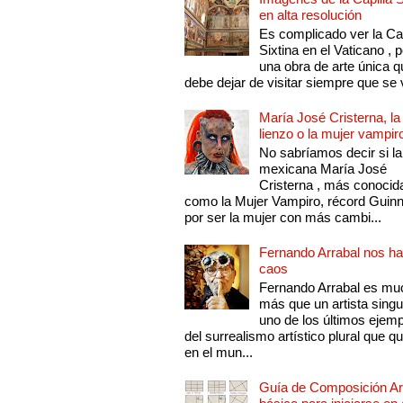
en alta resolución
Es complicado ver la Cap
Sixtina en el Vaticano , 
una obra de arte única q
debe dejar de visitar siempre que se v
María José Cristerna, la
lienzo o la mujer vampir
No sabríamos decir si la
mexicana María José
Cristerna , más conocid
como la Mujer Vampiro, récord Guin
por ser la mujer con más cambi...
Fernando Arrabal nos ha
caos
Fernando Arrabal es mu
más que un artista singu
uno de los últimos ejem
del surrealismo artístico plural que 
en el mun...
Guía de Composición Art