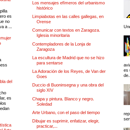
Los mensajes efímeros del urbanismo
histórico
illa
pero es
Limpiabotas en las calles gallegas, en
ue no
Orense
a a ...
Und
Comunicar con textos en Zaragoza.
Iglesia minoritaria
 mujer
o
Contempladores de la Lonja de
Zaragoza
La escultura de Madrid que no se hizo
a
para sentarse
ness
avi
es 
La Adoración de los Reyes, de Van der
de.
Goes
bla del
Duccio di Buoninsegna y una obra del
siglo XIV
cho
lar, es
Chapa y pintura. Blanco y negro.
plos
Soledad
quedan
Arte Urbano, con el paso del tiempo
rep
sen
Dibujar es suprimir, enfatizar, elegir,
ística
practicar,...