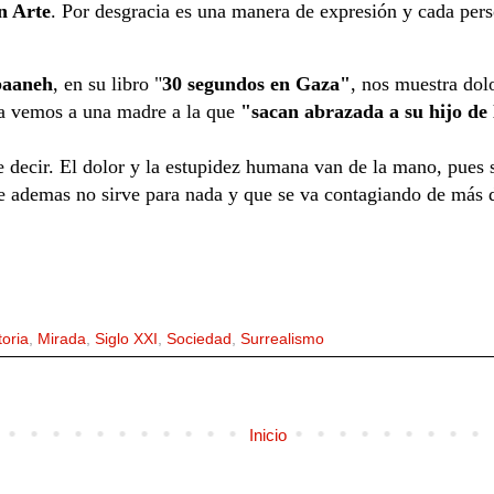
n Arte
. Por desgracia es una manera de expresión y cada pers
baaneh
, en su libro "
30 segundos en Gaza"
, nos muestra dol
ra vemos a una madre a la que
"sacan abrazada a su
hijo de
de decir. El dolor y la estupidez humana van de la mano, pue
e ademas no sirve para nada y que se va contagiando de más d
toria
,
Mirada
,
Siglo XXI
,
Sociedad
,
Surrealismo
Inicio