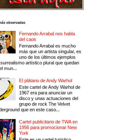
más observadas
Fernando Arrabal nos habla
del caos
Fernando Arrabal es mucho
más que un artista singular, es
uno de los últimos ejemplos
 surrealismo artístico plural que quedan
el mun...
El plátano de Andy Warhol
Este cartel de Andy Warhol de
1967 era para anunciar un
disco y unas actuaciones del
grupo de rock The Velvet
erground que en este caso...
Cartel publicitario de TWA en
1956 para promocionar New
York
Este es un cartel turístico,