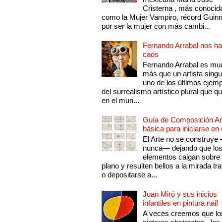
Cristerna , más conocid
como la Mujer Vampiro, récord Guin
por ser la mujer con más cambi...
Fernando Arrabal nos ha
caos
Fernando Arrabal es mu
más que un artista singu
uno de los últimos ejem
del surrealismo artístico plural que 
en el mun...
Guía de Composición Art
básica para iniciarse en 
El Arte no se construye
nunca— dejando que lo
elementos caigan sobre
plano y resulten bellos a la mirada tr
o depositarse a...
Joan Miró y sus inicios
infantiles en pintura naif
A veces creemos que lo