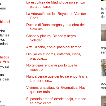
La escultura de Madrid que no se hizo
a
para sentarse
ness
avi
es 
La Adoración de los Reyes, de Van der
de.
Goes
bla del
Duccio di Buoninsegna y una obra del
siglo XIV
cho
lar, es
Chapa y pintura. Blanco y negro.
plos
Soledad
quedan
Arte Urbano, con el paso del tiempo
rep
sen
Dibujar es suprimir, enfatizar, elegir,
ística
practicar,...
el Arte
No te dejes engañar por lo que te
 —casi
muestro
s
 un
Nunca pensé que dentro se encontraría
as caer
la muerte en...
pod
Vivimos una situación Gramática; Hay
mal
que leer más
El pasado emanó desde abajo, cuando
s
se cayó el pre...