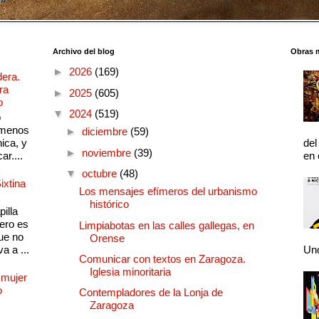
Archivo del blog
Obras 
►
2026
(169)
dera.
ra
►
2025
(605)
o
▼
2024
(519)
o
 menos
►
diciembre
(59)
ica, y
del
►
noviembre
(39)
ar....
en 
▼
octubre
(48)
ixtina
Los mensajes efímeros del urbanismo
histórico
illa
pero es
Limpiabotas en las calles gallegas, en
ue no
Orense
a a ...
Und
Comunicar con textos en Zaragoza.
Iglesia minoritaria
 mujer
o
Contempladores de la Lonja de
Zaragoza