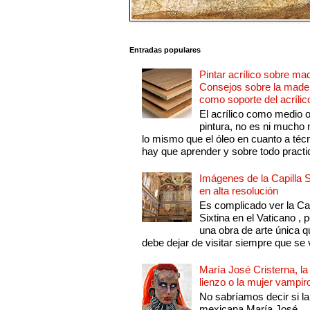
Entradas populares
Pintar acrílico sobre ma
Consejos sobre la made
como soporte del acrílic
El acrílico como medio 
pintura, no es ni mucho
lo mismo que el óleo en cuanto a técn
hay que aprender y sobre todo practic
Imágenes de la Capilla S
en alta resolución
Es complicado ver la Cap
Sixtina en el Vaticano , 
una obra de arte única q
debe dejar de visitar siempre que se v
María José Cristerna, la
lienzo o la mujer vampir
No sabríamos decir si la
mexicana María José