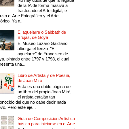
No hay duda de que la llegada
de la IA de forma masiva a
trastocado el Arte digital, e
luso el Arte Fotográfico y el Arte
tórico. Ya n...
El aquelarre o Sabbath de
Brujas, de Goya
El Museo Lázaro Galdiano
alberga el lienzo "El
aquelarre" de Francisco de
a, pintado entre 1797 y 1798, el cual
resenta una...
Libro de Artista y de Poesía,
de Joan Miró
Esta es una doble página de
un libro del propio Joan Miró,
el artista catalán tan
onocido del que no cabe decir nada
vo. Pero este eje...
Guía de Composición Artística
básica para iniciarse en el Arte