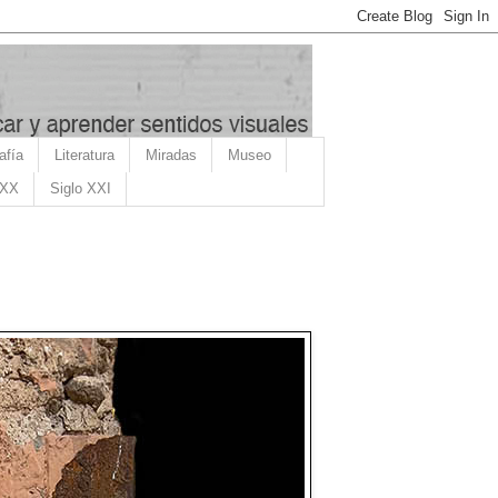
afía
Literatura
Miradas
Museo
 XX
Siglo XXI