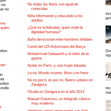
 que
No todas las flores son igual de
e no
conocidas
que no
inc
Niña informando y educando a los
pic
adultos
Dime
¿Qué es la felicidad, quien mide la
 quien
dignidad humana?
Baño devocional entre hombres hindúes
Cartel del 125 Aniversario del Barça
uelve.
Goy
Mohammad Sabaaneh y el dolor de la
rep
guerra
Joan
Aydar en París, y una mujer tatuada
La ira. Mundo muerto. Muro con frase
un
sta
No es por ti, es por mi. Banco urbano en
 sobre
Zaragoza
estilo
rec
Okuda en Zaragoza en el año 2013
nue
Manuel Outumuro, un fotógrafo clásico
muy moderno
a
Ventanas viejas restauradas con Arte