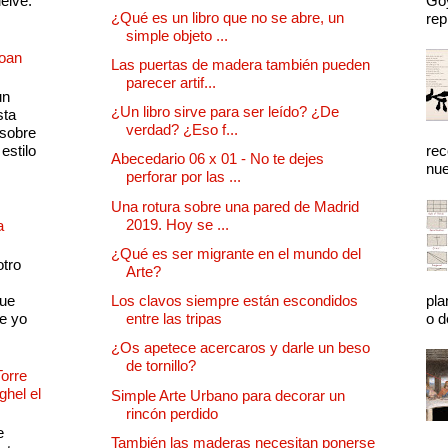
uelve.
Goy
¿Qué es un libro que no se abre, un
rep
simple objeto ...
Joan
Las puertas de madera también pueden
parecer artif...
un
¿Un libro sirve para ser leído? ¿De
sta
verdad? ¿Eso f...
 sobre
estilo
rec
Abecedario 06 x 01 - No te dejes
nue
perforar por las ...
Una rotura sobre una pared de Madrid
2019. Hoy se ...
a
¿Qué es ser migrante en el mundo del
otro
Arte?
que
Los clavos siempre están escondidos
pla
e yo
entre las tripas
o d
¿Os apetece acercaros y darle un beso
de tornillo?
Torre
ghel el
Simple Arte Urbano para decorar un
rincón perdido
e
También las maderas necesitan ponerse