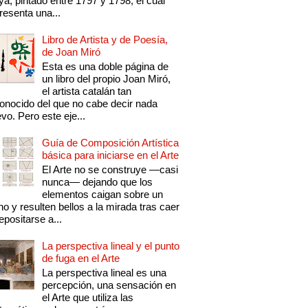
a, pintado entre 1797 y 1798, el cual
resenta una...
Libro de Artista y de Poesía,
de Joan Miró
Esta es una doble página de
un libro del propio Joan Miró,
el artista catalán tan
onocido del que no cabe decir nada
vo. Pero este eje...
Guía de Composición Artística
básica para iniciarse en el Arte
El Arte no se construye —casi
nunca— dejando que los
elementos caigan sobre un
no y resulten bellos a la mirada tras caer
epositarse a...
La perspectiva lineal y el punto
de fuga en el Arte
La perspectiva lineal es una
percepción, una sensación en
el Arte que utiliza las