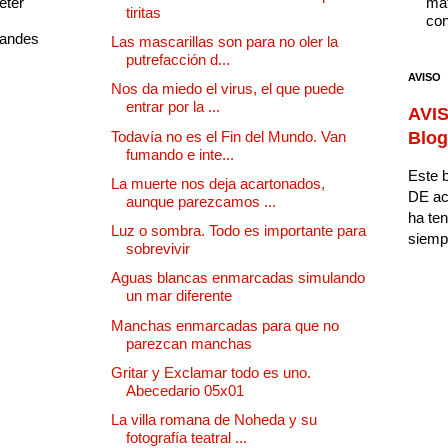
eter
mat
tiritas
con
randes
Las mascarillas son para no oler la
putrefacción d...
AVISO
Nos da miedo el virus, el que puede
entrar por la ...
AVIS
Todavía no es el Fin del Mundo. Van
Blog
fumando e inte...
Este b
La muerte nos deja acartonados,
DE ac
aunque parezcamos ...
ha ten
Luz o sombra. Todo es importante para
siempr
sobrevivir
Aguas blancas enmarcadas simulando
un mar diferente
Manchas enmarcadas para que no
parezcan manchas
Gritar y Exclamar todo es uno.
Abecedario 05x01
La villa romana de Noheda y su
fotografía teatral ...