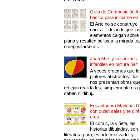
Guía de Composición Art
básica para iniciarse en 
El Arte no se construye
nunca— dejando que lo
elementos caigan sobre
plano y resulten bellos a la mirada tr
o depositarse a...
Joan Miró y sus inicios
infantiles en pintura naif
A veces creemos que lo
pintores abstractos , los
nos presentan obras qu
reflejan realidades, simplemente es 
saben ni dibuj...
Encantadora Maitena. 
con quien sales y te diré
eres
El comic, la viñeta, las
historias dibujadas, son
literatura pura, es arte motivador y