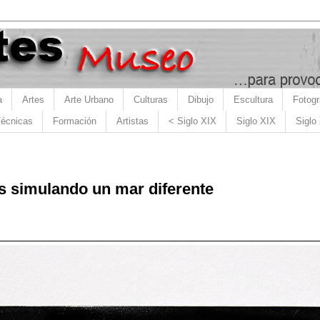
a
Artes
Arte Urbano
Culturas
Dibujo
Escultura
Fotogr
écnicas
Formación
Artistas
< Siglo XIX
Siglo XIX
Siglo
 simulando un mar diferente