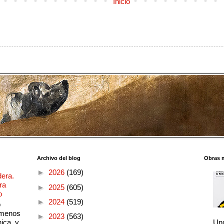
Inicio
Archivo del blog
Obras 
►
2026
(169)
dera.
ra
►
2025
(605)
o
►
2024
(519)
o
 menos
►
2023
(563)
ica, y
Und