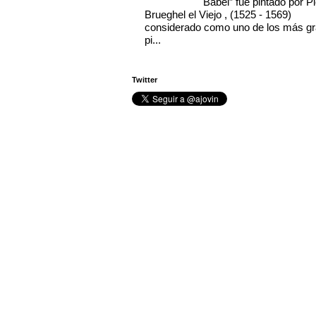
Babel” fue pintado por Pi
Brueghel el Viejo , (1525 - 1569)
considerado como uno de los más g
pi...
Twitter