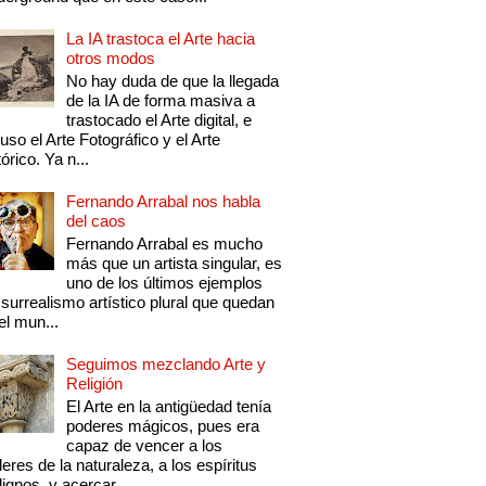
La IA trastoca el Arte hacia
otros modos
No hay duda de que la llegada
de la IA de forma masiva a
trastocado el Arte digital, e
luso el Arte Fotográfico y el Arte
tórico. Ya n...
Fernando Arrabal nos habla
del caos
Fernando Arrabal es mucho
más que un artista singular, es
uno de los últimos ejemplos
 surrealismo artístico plural que quedan
el mun...
Seguimos mezclando Arte y
Religión
El Arte en la antigüedad tenía
poderes mágicos, pues era
capaz de vencer a los
eres de la naturaleza, a los espíritus
ignos, y acercar...