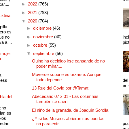
►
2022
(765)
ar....
►
2021
(793)
ixtina
▼
2020
(704)
illa
►
diciembre
(46)
pero es
►
noviembre
(40)
ue no
inc
a a ...
pic
►
octubre
(55)
 mujer
▼
septiembre
(56)
o
Quino ha decidido irse cansando de no
poder mirar....
Moverse supone esforzarse. Aunque
a
todo depende
ness
del
en 
13 Rue del Covid por @Tamat
Abecedario 07 x 01 - Las columnas
bla del
también se caen
cho
El niño de la granada, de Joaquín Sorolla
lar, es
plos
¿Y si los Museos abrieran sus puertas
quedan
pod
no para entr...
mal