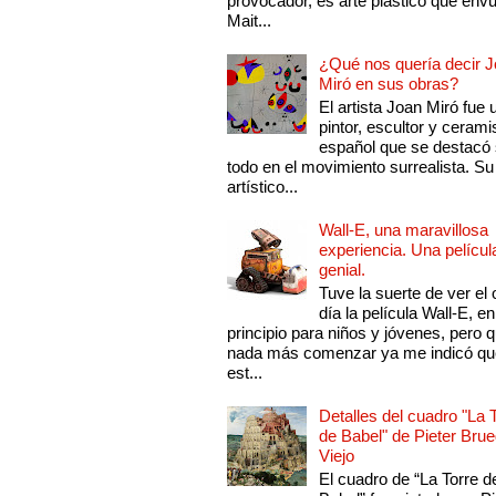
provocador, es arte plástico que env
Mait...
¿Qué nos quería decir 
Miró en sus obras?
El artista Joan Miró fue 
pintor, escultor y cerami
español que se destacó
todo en el movimiento surrealista. Su 
artístico...
Wall-E, una maravillosa
experiencia. Una películ
genial.
Tuve la suerte de ver el 
día la película Wall-E, en
principio para niños y jóvenes, pero 
nada más comenzar ya me indicó qu
est...
Detalles del cuadro "La 
de Babel" de Pieter Brue
Viejo
El cuadro de “La Torre d