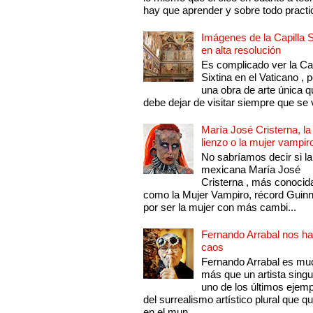
hay que aprender y sobre todo practic
Imágenes de la Capilla S
en alta resolución
Es complicado ver la Cap
Sixtina en el Vaticano , 
una obra de arte única q
debe dejar de visitar siempre que se v
María José Cristerna, la
lienzo o la mujer vampir
No sabríamos decir si la
mexicana María José
Cristerna , más conocid
como la Mujer Vampiro, récord Guin
por ser la mujer con más cambi...
Fernando Arrabal nos ha
caos
Fernando Arrabal es mu
más que un artista singu
uno de los últimos ejem
del surrealismo artístico plural que 
en el mun...