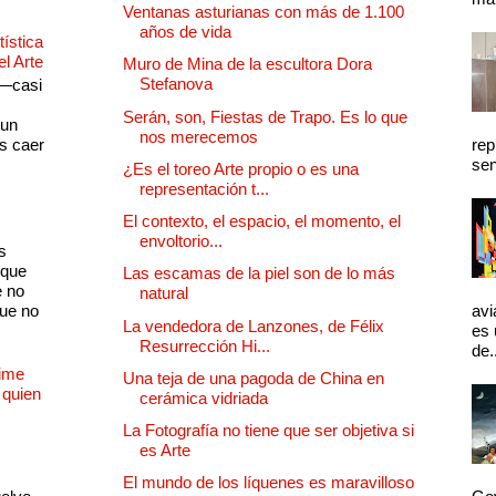
Ventanas asturianas con más de 1.100
años de vida
ística
el Arte
Muro de Mina de la escultora Dora
Stefanova
 —casi
s
Serán, son, Fiestas de Trapo. Es lo que
 un
nos merecemos
as caer
rep
sen
¿Es el toreo Arte propio o es una
representación t...
El contexto, el espacio, el momento, el
envoltorio...
s
 que
Las escamas de la piel son de lo más
e no
natural
que no
avi
La vendedora de Lanzones, de Félix
es 
Resurrección Hi...
de.
Dime
Una teja de una pagoda de China en
 quien
cerámica vidriada
La Fotografía no tiene que ser objetiva si
es Arte
El mundo de los líquenes es maravilloso