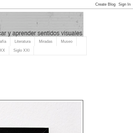
afía
Literatura
Miradas
Museo
 XX
Siglo XXI