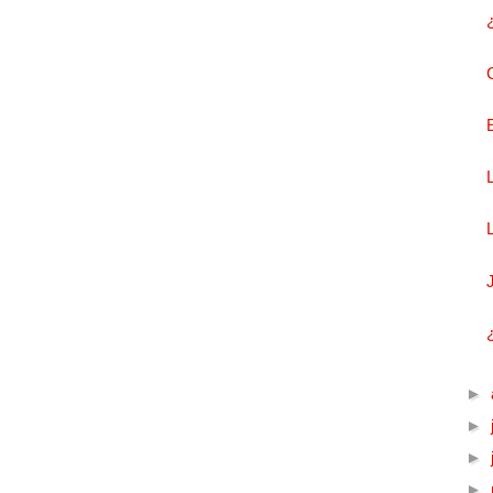
►
►
►
►