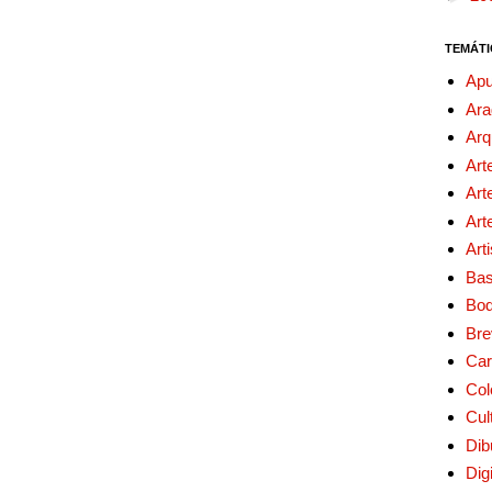
TEMÁTI
Apu
Ara
Arq
Art
Art
Art
Art
Bas
Bo
Bre
Car
Col
Cul
Dib
Digi