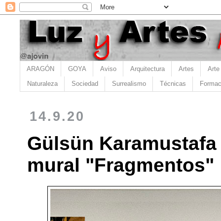
ARAGÓN
GOYA
Aviso
Arquitectura
Artes
Arte
Naturaleza
Sociedad
Surrealismo
Técnicas
Formac
14.9.20
Gülsün Karamustafa 
mural "Fragmentos"