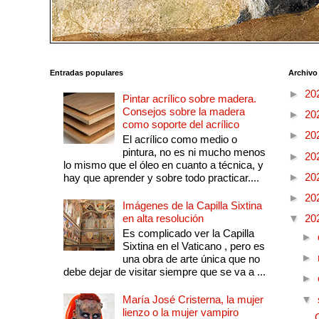
Entradas populares
Archivo
►
20
Pintar acrílico sobre madera.
Consejos sobre la madera
►
20
como soporte del acrílico
►
20
El acrílico como medio o
pintura, no es ni mucho menos
►
20
lo mismo que el óleo en cuanto a técnica, y
►
20
hay que aprender y sobre todo practicar....
►
20
Imágenes de la Capilla Sixtina
en alta resolución
▼
20
Es complicado ver la Capilla
►
Sixtina en el Vaticano , pero es
►
una obra de arte única que no
debe dejar de visitar siempre que se va a ...
►
María José Cristerna, la mujer
▼
lienzo o la mujer vampiro