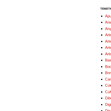
TEMÁTI
Apu
Ara
Arq
Art
Art
Art
Art
Bas
Bo
Bre
Car
Col
Cul
Dib
Digi
Dis