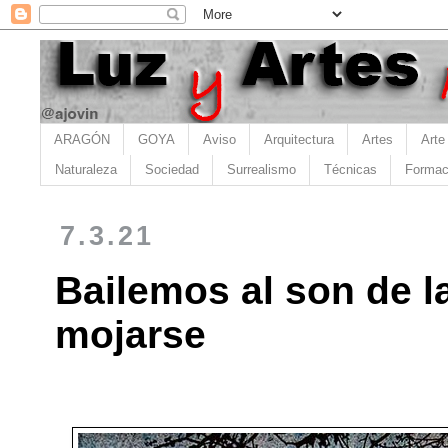
ARAGÓN
GOYA
Aviso
Arquitectura
Artes
Arte
Naturaleza
Sociedad
Surrealismo
Técnicas
Formac
7.3.21
Bailemos al son de l
mojarse