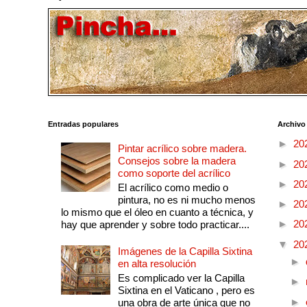
Entradas populares
Archivo
►
20
Pintar acrílico sobre madera.
Consejos sobre la madera
►
20
como soporte del acrílico
►
20
El acrílico como medio o
pintura, no es ni mucho menos
►
20
lo mismo que el óleo en cuanto a técnica, y
►
20
hay que aprender y sobre todo practicar....
▼
20
Imágenes de la Capilla Sixtina
►
en alta resolución
Es complicado ver la Capilla
►
Sixtina en el Vaticano , pero es
►
una obra de arte única que no