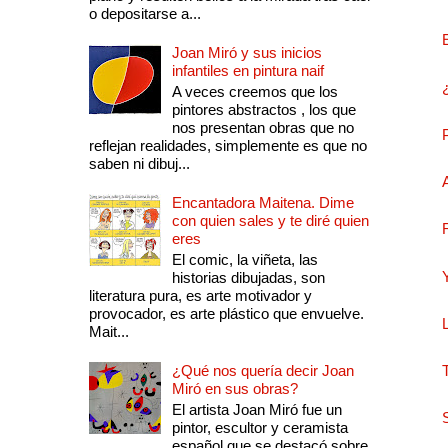
o depositarse a...
Joan Miró y sus inicios
infantiles en pintura naif
A veces creemos que los
pintores abstractos , los que
nos presentan obras que no
reflejan realidades, simplemente es que no
saben ni dibuj...
Encantadora Maitena. Dime
con quien sales y te diré quien
eres
El comic, la viñeta, las
historias dibujadas, son
literatura pura, es arte motivador y
provocador, es arte plástico que envuelve.
Mait...
¿Qué nos quería decir Joan
Miró en sus obras?
El artista Joan Miró fue un
pintor, escultor y ceramista
español que se destacó sobre