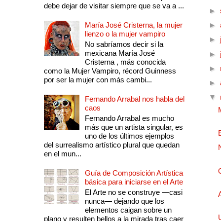
debe dejar de visitar siempre que se va a ...
►
María José Cristerna, la mujer
►
lienzo o la mujer vampiro
►
No sabríamos decir si la
mexicana María José
►
Cristerna , más conocida
►
como la Mujer Vampiro, récord Guinness
por ser la mujer con más cambi...
►
▼
Fernando Arrabal nos habla del
caos
Fernando Arrabal es mucho
más que un artista singular, es
uno de los últimos ejemplos
del surrealismo artístico plural que quedan
en el mun...
Guía de Composición Artística
básica para iniciarse en el Arte
El Arte no se construye —casi
nunca— dejando que los
elementos caigan sobre un
plano y resulten bellos a la mirada tras caer