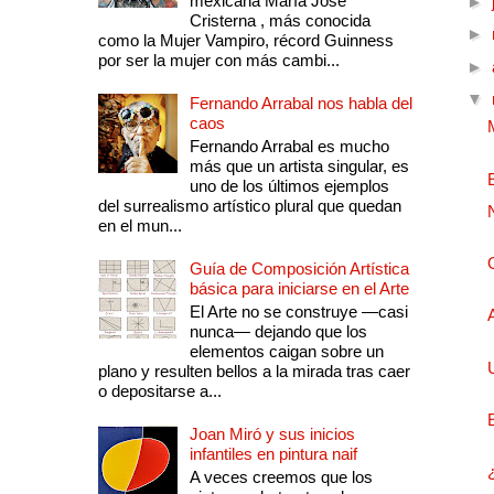
mexicana María José
►
Cristerna , más conocida
►
como la Mujer Vampiro, récord Guinness
por ser la mujer con más cambi...
►
▼
Fernando Arrabal nos habla del
caos
Fernando Arrabal es mucho
más que un artista singular, es
uno de los últimos ejemplos
del surrealismo artístico plural que quedan
en el mun...
Guía de Composición Artística
básica para iniciarse en el Arte
El Arte no se construye —casi
nunca— dejando que los
elementos caigan sobre un
plano y resulten bellos a la mirada tras caer
o depositarse a...
Joan Miró y sus inicios
infantiles en pintura naif
A veces creemos que los