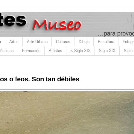
a
Artes
Arte Urbano
Culturas
Dibujo
Escultura
Fotogr
écnicas
Formación
Artistas
< Siglo XIX
Siglo XIX
Siglo
os o feos. Son tan débiles