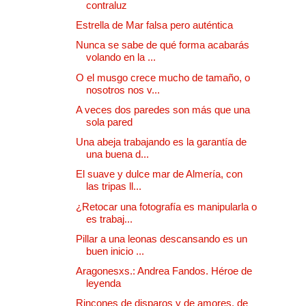
contraluz
Estrella de Mar falsa pero auténtica
Nunca se sabe de qué forma acabarás
volando en la ...
O el musgo crece mucho de tamaño, o
nosotros nos v...
A veces dos paredes son más que una
sola pared
Una abeja trabajando es la garantía de
una buena d...
El suave y dulce mar de Almería, con
las tripas ll...
¿Retocar una fotografía es manipularla o
es trabaj...
Pillar a una leonas descansando es un
buen inicio ...
Aragonesxs.: Andrea Fandos. Héroe de
leyenda
Rincones de disparos y de amores, de