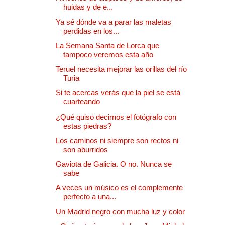
huidas y de e...
Ya sé dónde va a parar las maletas
perdidas en los...
La Semana Santa de Lorca que
tampoco veremos esta año
Teruel necesita mejorar las orillas del río
Turia
Si te acercas verás que la piel se está
cuarteando
¿Qué quiso decirnos el fotógrafo con
estas piedras?
Los caminos ni siempre son rectos ni
son aburridos
Gaviota de Galicia. O no. Nunca se
sabe
A veces un músico es el complemente
perfecto a una...
Un Madrid negro con mucha luz y color