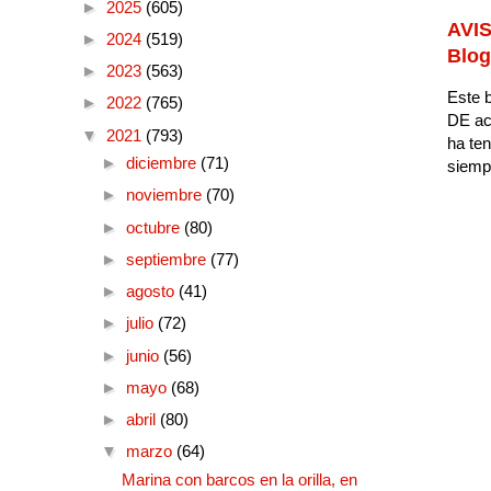
►
2025
(605)
AVIS
►
2024
(519)
Blog
►
2023
(563)
Este b
►
2022
(765)
DE ac
▼
2021
(793)
ha ten
►
diciembre
(71)
siempr
►
noviembre
(70)
►
octubre
(80)
►
septiembre
(77)
►
agosto
(41)
►
julio
(72)
►
junio
(56)
►
mayo
(68)
►
abril
(80)
▼
marzo
(64)
Marina con barcos en la orilla, en