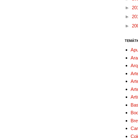
►
20
►
20
►
20
TEMÁTI
Apu
Ara
Arq
Art
Art
Art
Art
Bas
Bo
Bre
Car
Col