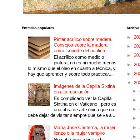
Entradas populares
Archivo
►
20
Pintar acrílico sobre madera.
Consejos sobre la madera
►
20
como soporte del acrílico
►
20
El acrílico como medio o
pintura, no es ni mucho menos
►
20
lo mismo que el óleo en cuanto a técnica, y
►
20
hay que aprender y sobre todo practicar....
▼
20
Imágenes de la Capilla Sixtina
►
en alta resolución
Es complicado ver la Capilla
►
Sixtina en el Vaticano , pero es
►
una obra de arte única que no
debe dejar de visitar siempre que se va a ...
►
María José Cristerna, la mujer
►
lienzo o la mujer vampiro
►
No sabríamos decir si la