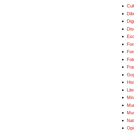
Cul
Dib
Digi
Dis
Esc
For
Fo
Fot
Fra
Go
His
Lit
Mir
Mur
Mu
Nat
Opi