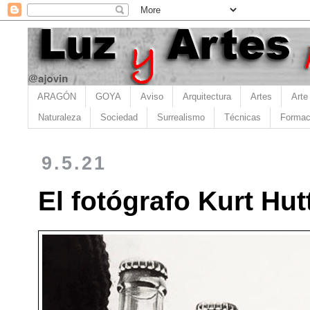
ARAGÓN
GOYA
Aviso
Arquitectura
Artes
Arte
Naturaleza
Sociedad
Surrealismo
Técnicas
Formac
9.5.21
El fotógrafo Kurt Hut