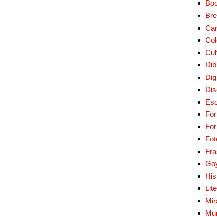
Bo
Bre
Car
Col
Cul
Dib
Digi
Dis
Esc
For
Fo
Fot
Fra
Go
His
Lit
Mir
Mur