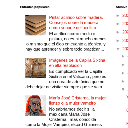
Entradas populares
Archivo
►
20
Pintar acrílico sobre madera.
Consejos sobre la madera
►
20
como soporte del acrílico
►
20
El acrílico como medio o
pintura, no es ni mucho menos
►
20
lo mismo que el óleo en cuanto a técnica, y
▼
20
hay que aprender y sobre todo practicar....
►
Imágenes de la Capilla Sixtina
►
en alta resolución
Es complicado ver la Capilla
►
Sixtina en el Vaticano , pero es
►
una obra de arte única que no
debe dejar de visitar siempre que se va a ...
▼
María José Cristerna, la mujer
lienzo o la mujer vampiro
No sabríamos decir si la
mexicana María José
Cristerna , más conocida
como la Mujer Vampiro, récord Guinness