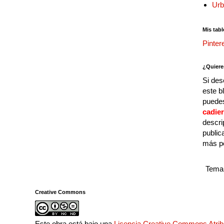
Urb
Mis tabl
Pinter
¿Quiere
Si des
este b
puedes
cadie
descri
public
más p
Tema 
Creative Commons
Este obra está bajo una
Licencia Creative Commons Atri