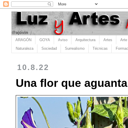
ARAGÓN
GOYA
Aviso
Arquitectura
Artes
Arte
Naturaleza
Sociedad
Surrealismo
Técnicas
Formac
10.8.22
Una flor que aguanta