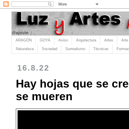
ARAGÓN
GOYA
Aviso
Arquitectura
Artes
Arte
Naturaleza
Sociedad
Surrealismo
Técnicas
Formac
16.8.22
Hay hojas que se cr
se mueren