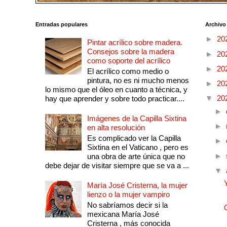
Entradas populares
Archivo
►
20
Pintar acrílico sobre madera.
Consejos sobre la madera
►
20
como soporte del acrílico
►
20
El acrílico como medio o
pintura, no es ni mucho menos
►
20
lo mismo que el óleo en cuanto a técnica, y
▼
20
hay que aprender y sobre todo practicar....
►
Imágenes de la Capilla Sixtina
►
en alta resolución
Es complicado ver la Capilla
►
Sixtina en el Vaticano , pero es
►
una obra de arte única que no
debe dejar de visitar siempre que se va a ...
▼
María José Cristerna, la mujer
lienzo o la mujer vampiro
No sabríamos decir si la
mexicana María José
Cristerna , más conocida