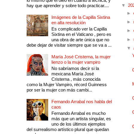
lo mismo que el óleo en cuanto a técnica, y
▼
20
hay que aprender y sobre todo practicar....
►
Imágenes de la Capilla Sixtina
►
en alta resolución
Es complicado ver la Capilla
►
Sixtina en el Vaticano , pero es
►
una obra de arte única que no
debe dejar de visitar siempre que se va a ...
▼
María José Cristerna, la mujer
lienzo o la mujer vampiro
No sabríamos decir si la
mexicana María José
Cristerna , más conocida
como la Mujer Vampiro, récord Guinness
por ser la mujer con más cambi...
Fernando Arrabal nos habla del
caos
Fernando Arrabal es mucho
más que un artista singular, es
uno de los últimos ejemplos
del surrealismo artístico plural que quedan