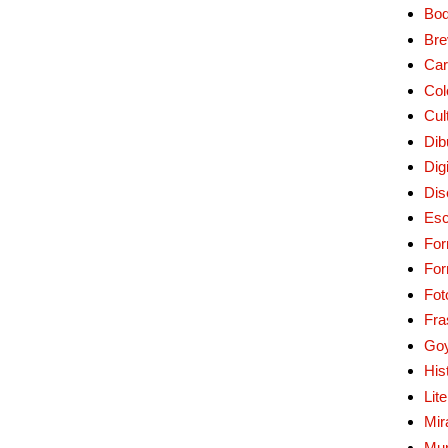
Bo
Bre
Car
Col
Cul
Dib
Digi
Dis
Esc
For
Fo
Fot
Fra
Go
His
Lit
Mir
Mur