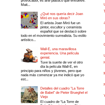
provocador, es arte plástico que envuelve.
Mait...
¿Qué nos quería decir Joan
Miró en sus obras?
El artista Joan Miró fue un
pintor, escultor y ceramista
español que se destacó sobre
todo en el movimiento surrealista. Su estilo
artístico...
Wall-E, una maravillosa
experiencia. Una película
genial.
Tuve la suerte de ver el otro
día la película Wall-E, en
principio para niños y jóvenes, pero que
nada más comenzar ya me indicó que yo
est...
Detalles del cuadro "La Torre
de Babel" de Pieter Brueghel el
Viejo
El cuadro de “La Torre de