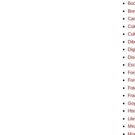
Bo
Bre
Car
Col
Cul
Dib
Digi
Dis
Esc
For
Fo
Fot
Fra
Go
His
Lit
Mir
Mur