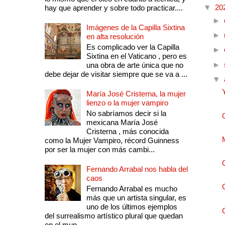
▼
20
hay que aprender y sobre todo practicar....
►
Imágenes de la Capilla Sixtina
►
en alta resolución
Es complicado ver la Capilla
►
Sixtina en el Vaticano , pero es
►
una obra de arte única que no
debe dejar de visitar siempre que se va a ...
▼
María José Cristerna, la mujer
lienzo o la mujer vampiro
No sabríamos decir si la
mexicana María José
Cristerna , más conocida
como la Mujer Vampiro, récord Guinness
por ser la mujer con más cambi...
Fernando Arrabal nos habla del
caos
Fernando Arrabal es mucho
más que un artista singular, es
uno de los últimos ejemplos
del surrealismo artístico plural que quedan
en el mun...