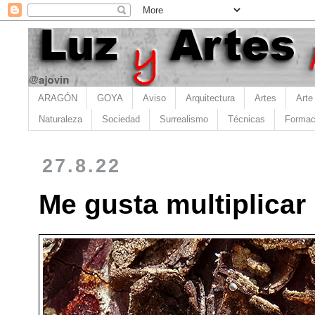
ARAGÓN
GOYA
Aviso
Arquitectura
Artes
Arte
Naturaleza
Sociedad
Surrealismo
Técnicas
Formac
27.8.22
Me gusta multiplicar