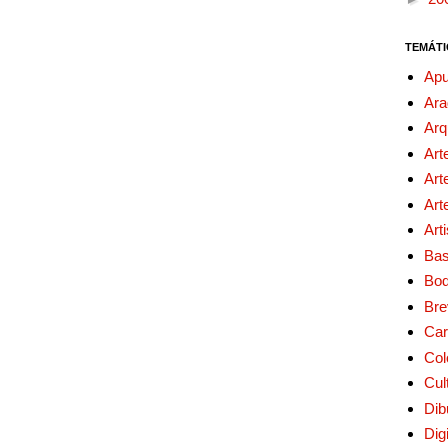
TEMÁTI
Apu
Ara
Arq
Art
Art
Art
Art
Bas
Bo
Bre
Car
Col
Cul
Dib
Digi