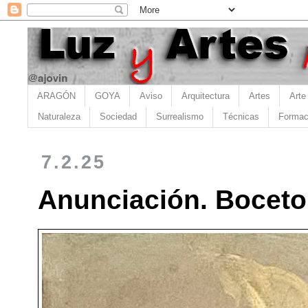
ARAGÓN
GOYA
Aviso
Arquitectura
Artes
Arte
Naturaleza
Sociedad
Surrealismo
Técnicas
Formac
7.2.25
Anunciación. Boceto