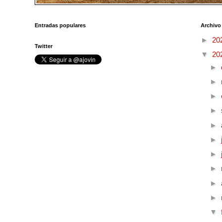
Entradas populares
Archivo
►
20
Twitter
▼
20
►
►
►
►
►
►
►
►
►
►
▼