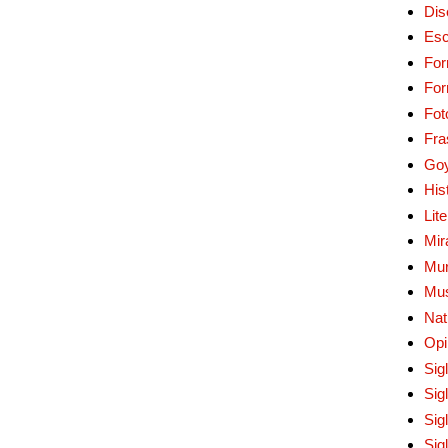
Dis
Esc
For
Fo
Fot
Fra
Go
His
Lit
Mir
Mur
Mu
Nat
Opi
Sig
Sig
Sig
Sig