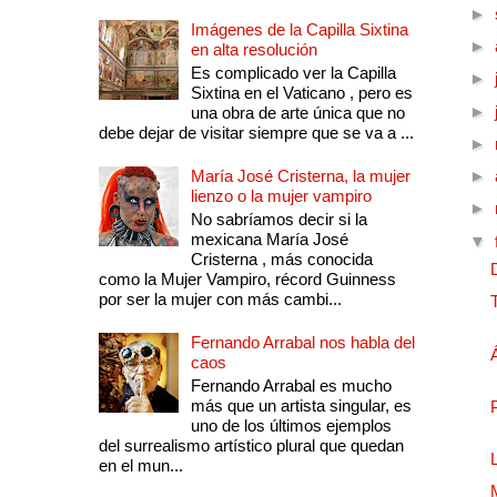
►
Imágenes de la Capilla Sixtina
►
en alta resolución
Es complicado ver la Capilla
►
Sixtina en el Vaticano , pero es
►
una obra de arte única que no
debe dejar de visitar siempre que se va a ...
►
María José Cristerna, la mujer
►
lienzo o la mujer vampiro
►
No sabríamos decir si la
mexicana María José
▼
Cristerna , más conocida
como la Mujer Vampiro, récord Guinness
por ser la mujer con más cambi...
Fernando Arrabal nos habla del
caos
Fernando Arrabal es mucho
más que un artista singular, es
uno de los últimos ejemplos
del surrealismo artístico plural que quedan
en el mun...