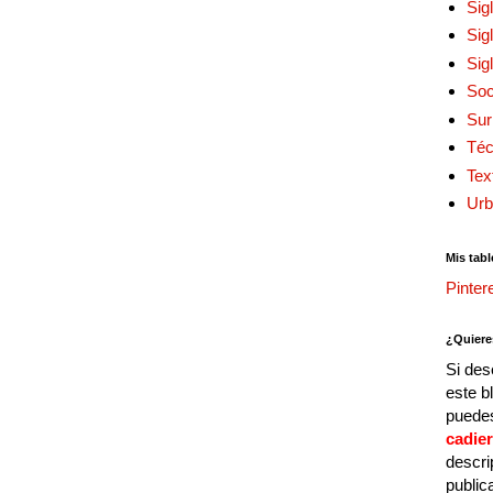
Sig
Sig
Sig
Soc
Sur
Téc
Tex
Urb
Mis tabl
Pinter
¿Quiere
Si des
este b
puedes
cadie
descri
public