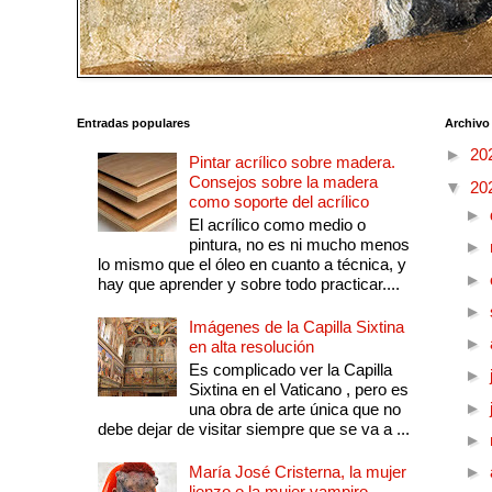
Entradas populares
Archivo
►
20
Pintar acrílico sobre madera.
Consejos sobre la madera
▼
20
como soporte del acrílico
►
El acrílico como medio o
pintura, no es ni mucho menos
►
lo mismo que el óleo en cuanto a técnica, y
►
hay que aprender y sobre todo practicar....
►
Imágenes de la Capilla Sixtina
►
en alta resolución
Es complicado ver la Capilla
►
Sixtina en el Vaticano , pero es
►
una obra de arte única que no
debe dejar de visitar siempre que se va a ...
►
María José Cristerna, la mujer
►
lienzo o la mujer vampiro