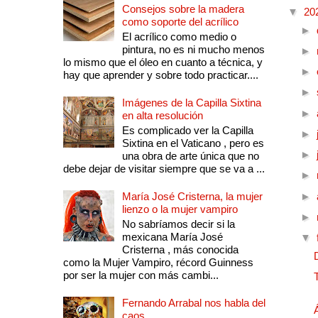
Consejos sobre la madera
▼
20
como soporte del acrílico
►
El acrílico como medio o
pintura, no es ni mucho menos
►
lo mismo que el óleo en cuanto a técnica, y
►
hay que aprender y sobre todo practicar....
►
Imágenes de la Capilla Sixtina
►
en alta resolución
Es complicado ver la Capilla
►
Sixtina en el Vaticano , pero es
►
una obra de arte única que no
debe dejar de visitar siempre que se va a ...
►
María José Cristerna, la mujer
►
lienzo o la mujer vampiro
►
No sabríamos decir si la
mexicana María José
▼
Cristerna , más conocida
como la Mujer Vampiro, récord Guinness
por ser la mujer con más cambi...
Fernando Arrabal nos habla del
caos