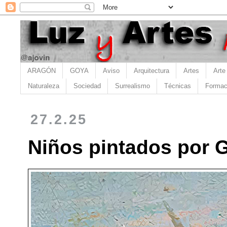
ARAGÓN
GOYA
Aviso
Arquitectura
Artes
Arte
Naturaleza
Sociedad
Surrealismo
Técnicas
Formac
27.2.25
Niños pintados por G