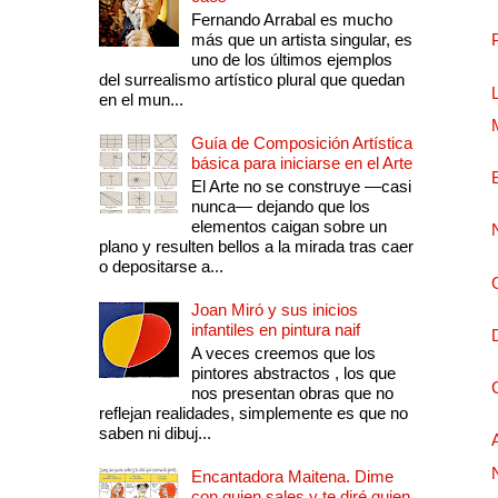
Fernando Arrabal es mucho
más que un artista singular, es
uno de los últimos ejemplos
del surrealismo artístico plural que quedan
en el mun...
Guía de Composición Artística
básica para iniciarse en el Arte
El Arte no se construye —casi
nunca— dejando que los
elementos caigan sobre un
plano y resulten bellos a la mirada tras caer
o depositarse a...
Joan Miró y sus inicios
infantiles en pintura naif
A veces creemos que los
pintores abstractos , los que
nos presentan obras que no
reflejan realidades, simplemente es que no
saben ni dibuj...
Encantadora Maitena. Dime
con quien sales y te diré quien