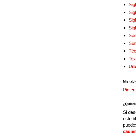
Sig
Sig
Sig
Sig
Soc
Sur
Téc
Tex
Urb
Mis tabl
Pinter
¿Quiere
Si des
este b
puedes
cadie