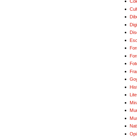
Col
Cul
Dib
Digi
Dis
Esc
For
Fo
Fot
Fra
Go
His
Lit
Mir
Mur
Mu
Nat
Opi