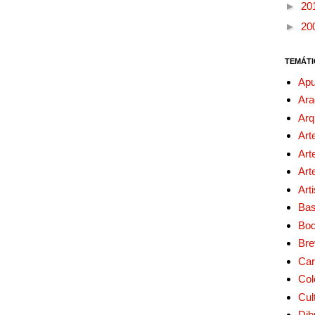
►
20
►
20
TEMÁTI
Apu
Ara
Arq
Art
Art
Art
Art
Bas
Bo
Bre
Car
Col
Cul
Dib