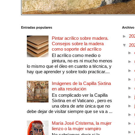
Entradas populares
Archivo
►
20
Pintar acrílico sobre madera.
Consejos sobre la madera
▼
20
como soporte del acrílico
►
El acrílico como medio o
pintura, no es ni mucho menos
►
lo mismo que el óleo en cuanto a técnica, y
►
hay que aprender y sobre todo practicar....
►
Imágenes de la Capilla Sixtina
►
en alta resolución
Es complicado ver la Capilla
►
Sixtina en el Vaticano , pero es
►
una obra de arte única que no
debe dejar de visitar siempre que se va a ...
►
María José Cristerna, la mujer
►
lienzo o la mujer vampiro
►
No sabríamos decir si la