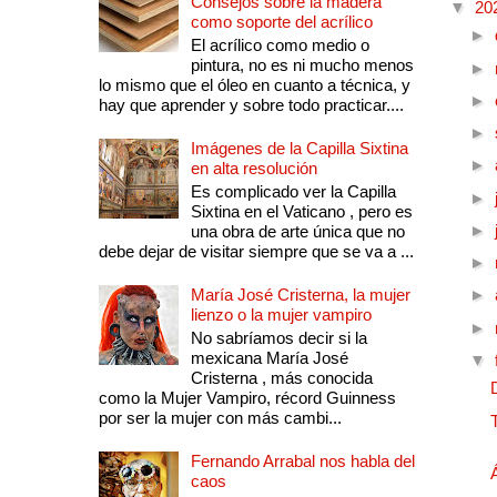
Consejos sobre la madera
▼
20
como soporte del acrílico
►
El acrílico como medio o
pintura, no es ni mucho menos
►
lo mismo que el óleo en cuanto a técnica, y
►
hay que aprender y sobre todo practicar....
►
Imágenes de la Capilla Sixtina
►
en alta resolución
Es complicado ver la Capilla
►
Sixtina en el Vaticano , pero es
►
una obra de arte única que no
debe dejar de visitar siempre que se va a ...
►
María José Cristerna, la mujer
►
lienzo o la mujer vampiro
►
No sabríamos decir si la
mexicana María José
▼
Cristerna , más conocida
como la Mujer Vampiro, récord Guinness
por ser la mujer con más cambi...
Fernando Arrabal nos habla del
caos