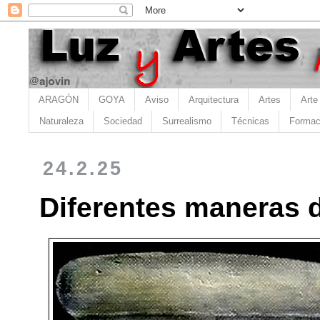
ARAGÓN
GOYA
Aviso
Arquitectura
Artes
Arte
Naturaleza
Sociedad
Surrealismo
Técnicas
Formac
24.2.25
Diferentes maneras d